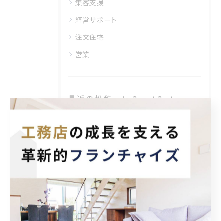
集客支援
経営サポート
注文住宅
営業
最近の投稿
Recent Posts
2025/10/24
フランチャイズ住宅営業で仕組み化が生む高収益戦略
タグ
Tags