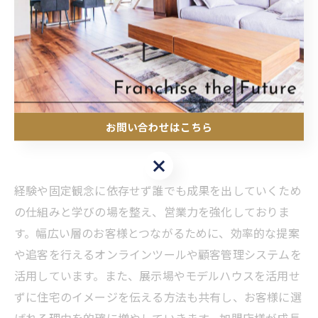
住宅
フランチャイズ
ロイヤリティ
ローコスト
成功事例
独立
未経験
高気密高断熱
ブランディング
短工期
人材育成
ウェブ集客
お問い合わせはこちら
お問い合わせはこちら
経験や固定観念に依存せず誰でも成果を出していくため
の仕組みと学びの場を整え、営業力を強化しておりま
す。幅広い層のお客様とつながるために、効率的な提案
や追客を行えるオンラインツールや顧客管理システムを
活用しています。また、展示場やモデルハウスを活用せ
ずに住宅のイメージを伝える方法も共有し、お客様に選