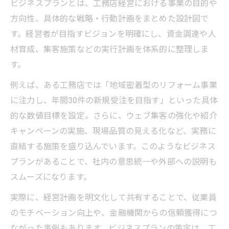
ビジネスプランとは、工務店経営における事業の目的や
顧客視点で見直す工務店ビジネスプラン
方向性、具体的な戦略・行動計画をまとめた設計図で
経営目標を明確にするプランニング手法
す。経営者が目指すビジョンを明確にし、資金調達や人
工務店経営の信頼向上に繋がる工夫点
材育成、集客施策などの実行計画を体系的に整理しま
す。
例えば、ある工務店では「地域密着型のリフォーム事業
に注力し、年間30件の新規受注を目指す」といった具体
的な数値目標を設定。さらに、ウェブ集客の強化や紹介
キャンペーンの実施、現場品質の見える化など、実務に
直結する施策を盛り込んでいます。このようなビジネス
プランがあることで、社内の意思統一や外部への説明も
スムーズになります。
実際に、経営計画を明文化して共有することで、従業員
のモチベーション向上や、金融機関からの信頼獲得につ
ながった事例もあります。ビジネスプランの策定は、工