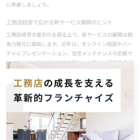
に考慮しましょう。
工務店経営で広がる新サービス展開のヒント
工務店経営の差別化を図る上で、新サービスの展開は競
争力強化に直結します。近年は、オンライン相談やバー
チャルプレゼンテーション、住宅メンテナンスの定額サ
ービスなど、デジタル技術を活かした新たな顧客接点が
注目されています。こうしたサービスは、顧客の利便性
向上と業務効率化の両立が可能です。
新サービス展開時には、現場スタッフの教育やシステム
導入、情報発信の工夫が求められます。例えば、施工事
例の動画公開やSNS活用による集客強化、定期的な顧客
フォローアップ体制の構築が挙げられます。これによ
り、既存顧客の満足度向上と新規顧客の獲得が期待でき