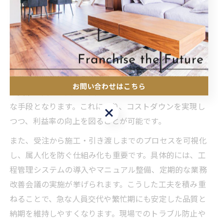
ます。サービス導入前には、試験運用やアンケート調査
で課題を洗い出すことも重要です。
収益構造を強化する工務店経営の工夫
工務店の収益構造を強化するためには、原価管理の徹底
と業務の効率化が不可欠です。例えば、仕入れ先との価
お問い合わせはこちら
格交渉や資材の共同購入、現場管理のIT化などが効果的
な手段となります。これにより、コストダウンを実現し
お問い合わせはこちら
つつ、利益率の向上を図ることが可能です。
また、受注から施工・引き渡しまでのプロセスを可視化
し、属人化を防ぐ仕組み化も重要です。具体的には、工
程管理システムの導入やマニュアル整備、定期的な業務
改善会議の実施が挙げられます。こうした工夫を積み重
ねることで、急な人員交代や繁忙期にも安定した品質と
納期を維持しやすくなります。現場でのトラブル防止や