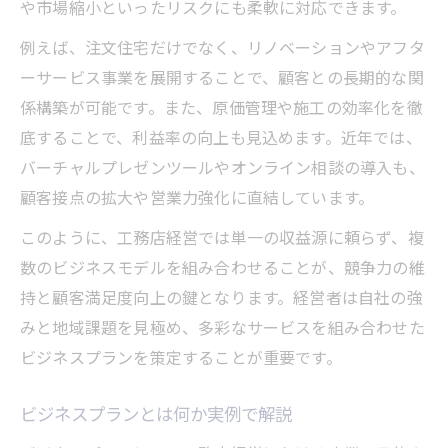
や市場縮小といったリスクにも柔軟に対応できます。
工務店経営に役立つ現場改善の成功事例
例えば、注文住宅だけでなく、リノベーションやアフタ
日々の現場業務で活きる経営の工夫
ーサービス事業を展開することで、顧客との長期的な関
現場目線の工務店経営で信頼を獲得する
係構築が可能です。また、原価管理や施工の効率化を徹
将来を見据えた工務店経営の最適化方法
底することで、利益率の向上も見込めます。近年では、
将来性ある工務店経営のビジョンづくり
バーチャルプレゼンツールやオンライン相談の導入も、
時代変化に対応する工務店経営の工夫
顧客接点の拡大や営業力強化に直結しています。
持続可能な工務店経営モデルの考え方
このように、工務店経営では単一の収益源に頼らず、複
経営資源を活かす最適化施策の実践例
数のビジネスモデルを組み合わせることが、競争力の維
工務店経営で差別化を図る戦略的発想
持と顧客満足度向上の鍵となります。経営者は自社の強
信頼性を高める工務店ビジネスプランの工夫
みと地域課題を見極め、多彩なサービスを組み合わせた
ビジネスプランを策定することが重要です。
工務店経営で信頼を築くビジネスプラン策
定
ビジネスプランとは何か実例で解説
透明性を重視した工務店経営の提案力