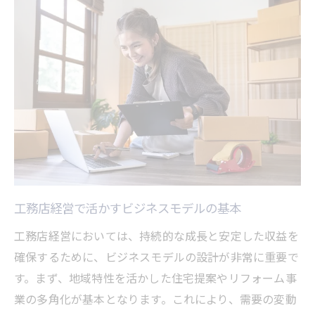
工務店経営で広がる新サービス展開のヒン
ト
収益構造を強化する工務店経営の工夫
顧客満足度と経営効率を両立する秘訣
工務店経営で重要な顧客満足向上の工夫
効率的な工務店経営システム導入のポイン
ト
ビジネスプランに活かす品質管理の実践例
顧客目線で考える工務店経営の新提案
工務店経営で活かすビジネスモデルの基本
信頼を築く工務店経営のサービス体制強化
工務店経営においては、持続的な成長と安定した収益を
現場実践で活かせる工務店の経営改善術
確保するために、ビジネスモデルの設計が非常に重要で
工務店経営の課題を現場で解決する方法
す。まず、地域特性を活かした住宅提案やリフォーム事
現場スタッフと連携する工務店経営の実践
業の多角化が基本となります。これにより、需要の変動
術