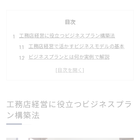
目次
工務店経営に役立つビジネスプラン構築法
工務店経営で活かすビジネスモデルの基本
ビジネスプランとは何か実例で解説
工務店経営の成功に必要な構築ステップ
現場視点から見た工務店経営の要点
顧客と信頼を築くビジネスプランの工夫
新たな収益モデルを模索する工務店戦略
工務店経営に役立つビジネスプラ
工務店経営における収益モデルの再考
ン構築法
多角的な工務店ビジネス戦略の立案方法
現状分析で見極める新規事業の可能性