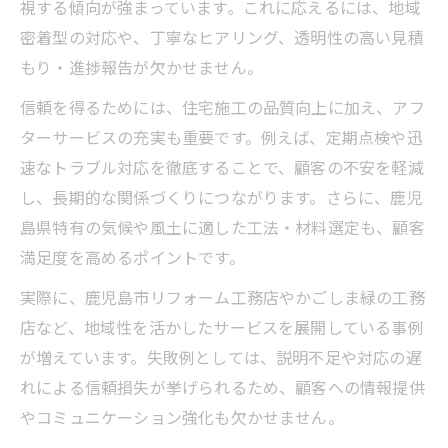
視する傾向が強まっています。これに応えるには、地域
信頼できる工務店経営の見極めポイント
密着型の対応や、丁寧なヒアリング、透明性の高い見積
工務店経営から考える後悔しない選び方
もり・進捗報告が欠かせません。
工務店経営の質を高めるサービス向上戦略
信頼を得るためには、住宅施工の品質向上に加え、アフ
工務店経営に欠かせないサービス改善法
ターサービスの充実も重要です。例えば、定期点検や迅
品質向上を叶える工務店経営の取組み
速なトラブル対応を徹底することで、顧客の不安を軽減
顧客満足が続く工務店経営の戦略例
し、長期的な関係づくりにつながります。さらに、鹿児
島県特有の気候や風土に適した工法・材料選定も、顧客
工務店経営の質を高めるサポート体制
満足度を高めるポイントです。
サービス向上が導く工務店経営の成功
これからの鹿児島県に求められる工務店経営
実際に、鹿児島市リフォーム工務店やかごしま緑の工務
店など、地域性を活かしたサービスを展開している事例
未来志向の工務店経営で地域に貢献する
が増えています。失敗例としては、説明不足や対応の遅
鹿児島県で発展する工務店経営の条件
れによる信頼損失が挙げられるため、顧客への情報提供
地域密着型工務店経営の今後の展望
やコミュニケーション強化も欠かせません。
持続可能な工務店経営を目指すために