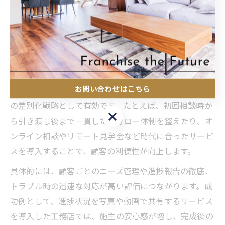
す。短期的な利益を求めて品質を軽視すると、結果的に
クレーム増加や評判悪化を招くリスクがあるため、経営
判断は慎重に行う必要があります。
顧客満足を高める工務店経営のサービス改革
お問い合わせはこちら
顧客満足度を高めるためのサービス改革は、工務店経営
の差別化戦略として有効です。たとえば、初回相談時か
お問い合わせはこちら
ら引き渡し後まで一貫したフォロー体制を整えたり、オ
ンライン相談やリモート見学会など時代に合ったサービ
スを導入することで、顧客の利便性が向上します。
具体的には、顧客ごとのニーズ管理や進捗報告の徹底、
トラブル時の迅速な対応が高い評価につながります。成
功例として、進捗状況を写真や動画で共有するサービス
を導入した工務店では、施主の安心感が増し、完成後の