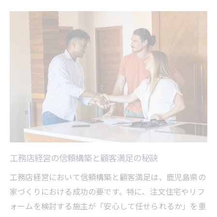
工務店経営と家づくり品質向上のポイント
顧客満足を高める工務店経営のサービス改
革
家づくり成功へ導く工務店経営の改善事例
経営視点から考える工務店の強み強化ポイント
工務店経営で差がつく強み強化の方法
経営視点で見る工務店の集客と信頼戦略
強みを活かす工務店経営の実践的ポイント
工務店経営が支持される理由と強化策
経営面から見た工務店選びの新基準
工務店経営の信頼構築と顧客満足の秘訣
鹿児島県で工務店選びに迷ったときの判断軸
工務店経営において信頼構築と顧客満足は、鹿児島県の
工務店経営の視点で見る選び方の基準
家づくりにおける成功の要です。特に、注文住宅やリフ
鹿児島県で工務店を比較する際の注目点
ォームを検討する施主が「安心して任せられるか」を重
家づくりで失敗しない工務店経営の選択術