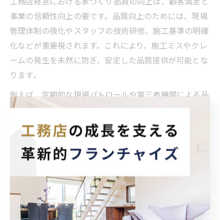
工務店経営における家づくり品質の向上は、顧客満足と
事業の信頼性向上の要です。品質向上のためには、現場
管理体制の強化やスタッフの技術研修、施工基準の明確
化などが重要視されます。これにより、施工ミスやクレ
ームの発生を未然に防ぎ、安定した品質提供が可能とな
ります。
例えば、定期的な現場パトロールや第三者機関による品
質チェックを導入する工務店では、顧客からの安心感が
高まる傾向が見られます。また、施工後のアフターサー
ビスの充実も、長期的な信頼関係の構築に寄与します。
実際の成功事例では、引き渡し後の定期点検や迅速なメ
ンテナンス対応が高評価を得ており、リピーターの獲得
や紹介件数増加に繋がっています。
品質向上を目指す際の注意点として、コスト削減を優先
しすぎて資材や工程の質を落とさないことが挙げられま