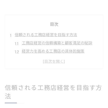
目次
信頼される工務店経営を目指す方法
工務店経営の信頼構築と顧客満足の秘訣
経営力を高める工務店の具体的施策
工務店経営が選ばれる理由と実践例
口コミで広がる工務店経営の強みとは
鹿児島県の家づくりに強い工務店経営術
サービス改善が鹿児島県の家づくりを変える
信頼される工務店経営を目指す方
サービス改善で実現する理想の工務店経営
法
鹿児島県の住まいに合う工務店経営の工夫