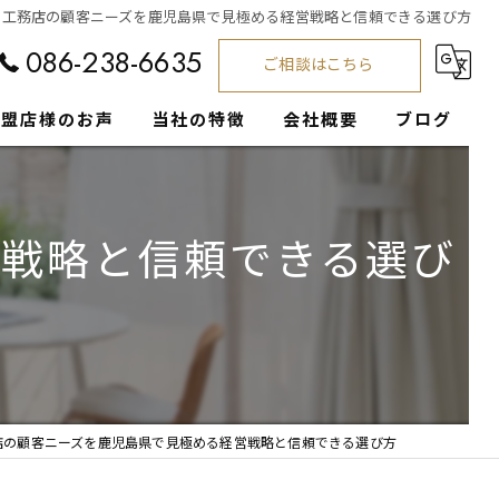
工務店の顧客ニーズを鹿児島県で見極める経営戦略と信頼できる選び方
086-238-6635
ご相談はこちら
加盟店様のお声
当社の特徴
会社概要
ブログ
工務店
コラム
営戦略と信頼できる選び
集客支援
経営サポート
注文住宅
営業
店の顧客ニーズを鹿児島県で見極める経営戦略と信頼できる選び方