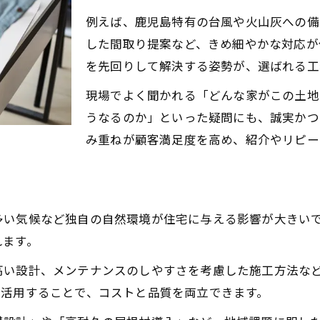
地域密着型工務店経営の強みを活かす
例えば、鹿児島特有の台風や火山灰への備
工務店経営が地元信頼を得る戦略とは
した間取り提案など、きめ細やかな対応が
地元特性を活かした工務店経営戦略
を先回りして解決する姿勢が、選ばれる工
工務店経営で選ばれる地元の理由づくり
現場でよく聞かれる「どんな家がこの土地
工務店経営と地域コミュニティの連携術
うなるのか」といった疑問にも、誠実かつ
鹿児島の暮らしに最適な工務店選びの基準
み重ねが顧客満足度を高め、紹介やリピー
工務店経営の姿勢で見る選び方の要点
暮らしやすさ重視の工務店経営の視点
資産価値を守る工務店経営の判断基準
多い気候など独自の自然環境が住宅に与える影響が大きい
工務店経営の保証体制に注目すべき理由
れます。
実例から学ぶ工務店経営の選定ポイント
高い設計、メンテナンスのしやすさを考慮した施工方法な
地域特性を反映した工務店経営の新潮流
を活用することで、コストと品質を両立できます。
気候対策を盛り込む工務店経営の進化