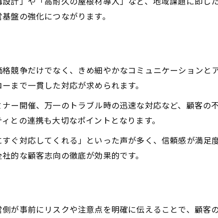
構設計」や「高耐久の屋根材導入」など、地域課題に即し
地域課題を解決する工務店経営の提案力
営基盤の強化につながります。
最新技術で差別化する工務店経営の工夫
工務店経営の地域適応力が生む信頼性
持続可能性が問われる工務店経営の重要性
価格競争だけでなく、きめ細やかなコミュニケーションと
満足度を高める家づくりを支える経営視点
ローまで一貫した対応が求められます。
工務店経営が家づくり満足度を左右する理由
ミナー開催、万一のトラブル時の迅速な対応など、顧客の
顧客目線で考える工務店経営の重要性
ティとの連携も大切なポイントとなります。
実体験から導く工務店経営の信頼ポイント
お問い合わせはこちら
お問い合わせはこちら
にすぐ対応してくれる」といった声が多く、信頼感が満足
アフターサービス重視の工務店経営戦略
全社的な顧客志向の徹底が効果的です。
選んで良かったと思える工務店経営の特徴
営側が事前にリスクや注意点を明確に伝えることで、顧客