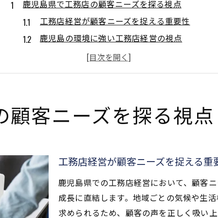
鹿児島県で工務店の顧客ニーズを探る視点
工務店経営が顧客ニーズを捉える重要性
鹿児島の環境に強い工務店経営の視点
顧客満足度を高める工務店経営の工夫
工務店経営で不安をなくすポイント
工務店経営の信頼性を見抜く判断基準
顧客対応力に優れた工務店経営の秘訣
の顧客ニーズを探る視点
工務店経営で重視すべき顧客対応の姿勢
長期的信頼を築く工務店経営の対応力
顧客ニーズを汲み取る工務店経営の秘訣
工務店経営が顧客ニーズを捉える重
細やかな配慮が光る工務店経営の工夫
鹿児島県での工務店経営において、顧客ニ
アフター対応に強い工務店経営の実践法
成長に直結します。地域ごとの気候や生活
地元ならではの経営戦略で信頼を築く方法
求められるため、顧客の声を正しく吸い上