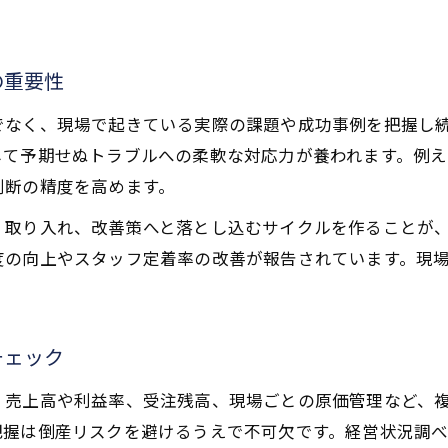
経営ノウハウで乗り越える業界の課題点
工務店経営の課題整理と改善アプローチ
の重要性
工務店経営状況の見極め方とポイント
でなく、現場で起きている実際の課題や成功事例を把握し
経営ノウハウで現場の壁を突破する方法
して予期せぬトラブルへの柔軟な対応力が養われます。例
経営ノウハウが現場課題を解決する理由
判断の精度を高めます。
施工管理はやめとけと言われる背景理解
く取り入れ、改善策へと落とし込むサイクルを作ることが
現場の壁を突破する工務店経営の実践策
度の向上やスタッフ定着率の改善が報告されています。現
経営ノウハウを活かした人材育成の工夫
お問い合わせはこちら
お問い合わせはこちら
工務店経営の現場改善と業務効率化の秘訣
チェック
、売上高や利益率、受注残高、現場ごとの原価管理など、
把握は倒産リスクを避けるうえで不可欠です。経営状況調