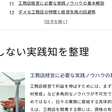
工務店経営に必要な実践ノウハウの基本解説
ダメな工務店の特徴と経営失敗の回避策
工務店経営の本質を見極める現場視点の重要性
経営状況を調べる際のポイントと実務チェック
経営ノウハウを活かした現場改善の進め方
利益増を目指す工務店経営の最新術
しない実践知を整理
工務店経営の利益率アップ実践テクニック
経営ノウハウを活かした集客と販促の工夫
工務店経営で重視すべきコスト管理術
工務店経営に必要な実践ノウハウの
最新トレンドを取り入れた経営改善の実例
工務店経営で利益を伸ばすためには、まず
工務店経営を支える資金繰りと効率化
材育成」など多角的なノウハウが不可欠で
資格や資本金など開業要件を徹底解説
めではなく、日々の業務に直結する具体的
工務店経営に必要な資格と開業要件の整理
えば、工務店を開業する際には、資格の有