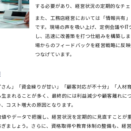
資格なしで始める工務店経営の注意点
する必要があり、経営状況の定期的なチェ
工務店の資本金・社会保険の基礎知識
また、工務店経営においては「情報共有」
工務店を開業するには何が必要なのか
です。現場の声を吸い上げ、定例会議やI
し、迅速に改善策を打つ仕組みを構築しま
開業・独立時に知るべき経営ノウハウ
場からのフィードバックを経営戦略に反映
個人事業主として工務店経営に挑むには
つなげています。
個人事業主が工務店経営で成功する秘訣
工務店経営の年収と実務のリアルな実態
策
個人事業主ならではの経営ノウハウ活用
ずさん」「資金繰りが甘い」「顧客対応が不十分」「人材
工務店経営で失敗しない資金繰りの基本
ら生まれることが多く、最終的には利益減少や顧客離れに
独立時に押さえたい工務店経営の注意点
り、コスト増大の原因となります。
工務店経営が儲かる仕組みと課題の本質
数値やデータで把握し、経営状況を定期的に見直すことが
工務店は儲かりますか？経営構造の解明
防ぎましょう。さらに、資格取得や教育体制の整備も、経
利益を伸ばす工務店経営の収益モデル