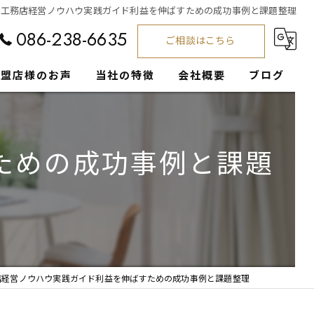
工務店経営ノウハウ実践ガイド利益を伸ばすための成功事例と課題整理
086-238-6635
ご相談はこちら
加盟店様のお声
当社の特徴
会社概要
ブログ
工務店
コラム
ための成功事例と課題
集客支援
経営サポート
注文住宅
営業
店経営ノウハウ実践ガイド利益を伸ばすための成功事例と課題整理