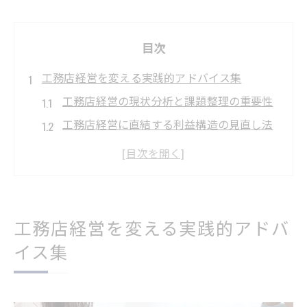
目次
工務店経営を変える実践的アドバイス集
工務店経営の現状分析と課題整理の重要性
工務店経営に直結する利益構造の見直し法
経営改善へ導く工務店コンサルタントの役
割
工務店経営の属人化を防ぐ仕組みづくり
住宅集客コンサルタント活用で差をつける
工務店経営を変える実践的アドバ
方法
イス集
利益体質へ導く工務店経営の秘訣とは
工務店経営で利益率を高める実践手法
利益を生み出す工務店経営の原価管理術