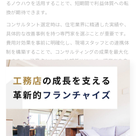
るノウハウを活用することで、短期間で利益体質への転
換が期待できます。
コンサルタント選定時は、住宅業界に精通した実績や、
具体的な改善事例を持つ専門家を選ぶことが重要です。
費用対効果を事前に明確化し、現場スタッフとの連携体
制を構築することで、コンサルティングの成果を最大化
できます。注意点として、外部任せにせず、経営者自身
が積極的に関与する姿勢が成功のポイントです。
工務店経営のための業績可視化ポイント
工務店経営の安定化には、業績の可視化が不可欠です。
売上・粗利・受注残高・現場進捗など、経営に必要な指
標を定期的に把握・分析することで、早期の問題発見と
迅速な意思決定が可能となります。業績管理ツールや専
用ソフトを導入し、ダッシュボードでリアルタイムに経