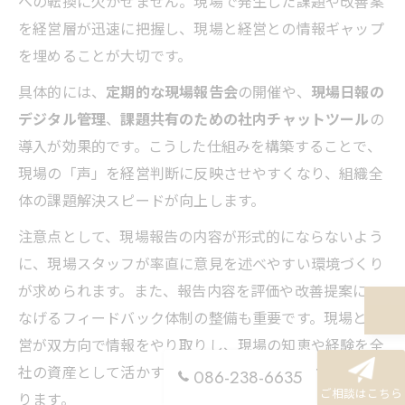
への転換に欠かせません。現場で発生した課題や改善案
を経営層が迅速に把握し、現場と経営との情報ギャップ
を埋めることが大切です。
具体的には、
定期的な現場報告会
の開催や、
現場日報の
デジタル管理
、
課題共有のための社内チャットツール
の
導入が効果的です。こうした仕組みを構築することで、
現場の「声」を経営判断に反映させやすくなり、組織全
体の課題解決スピードが向上します。
注意点として、現場報告の内容が形式的にならないよう
に、現場スタッフが率直に意見を述べやすい環境づくり
が求められます。また、報告内容を評価や改善提案につ
なげるフィードバック体制の整備も重要です。現場と経
営が双方向で情報をやり取りし、現場の知恵や経験を全
社の資産として活かすことが、持続的な成長への鍵とな
086-238-6635
ご相談はこちら
ります。