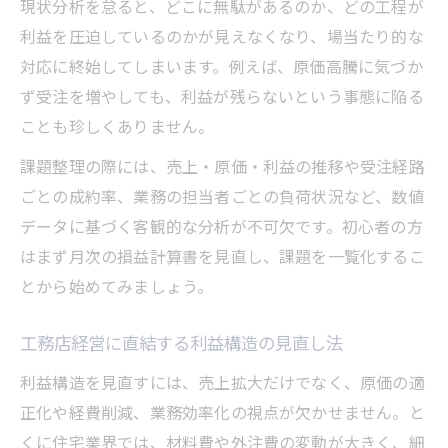
現状分析を怠ると、どこに無駄があるのか、どの工程が
IT活用で実現する工務店経営の業務改革
利益を圧迫しているのかが見えなくなり、場当たり的な
工務店経営に必要な現場DX化のポイント
対応に終始してしまいます。例えば、原価高騰に気づか
実践事例で学ぶ工務店経営の現場力向上
ず受注を増やしても、利益が残らないという事態に陥る
工務店経営の現場報告を活かす仕組み
ことも珍しくありません。
安定受注をめざす工務店経営の道筋
課題整理の際には、売上・原価・利益の推移や受注経路
工務店経営で安定受注を実現する集客戦略
ごとの成約率、業務の担当者ごとの負荷状況など、数値
工務店経営に欠かせない営業力強化の方法
データに基づく客観的な分析が不可欠です。初心者の方
紹介依存を脱却する工務店経営の考え方
はまず月次の損益計算書を見直し、課題を一覧化するこ
とから始めてみましょう。
工務店経営における地域密着戦略の活かし
方
工務店経営に直結する利益構造の見直し法
信頼される工務店経営の受注プロセス最適
利益構造を見直すには、売上拡大だけでなく、原価の適
化
正化や経費削減、業務効率化の視点が欠かせません。と
信頼を築く工務店経営アプローチ解説
くに住宅業界では、材料費や外注費の変動が大きく、細