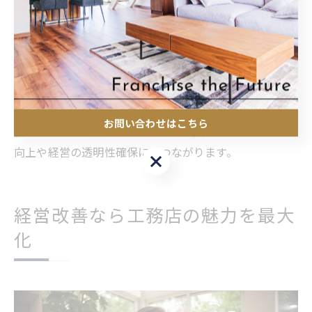
営数値を確認できる体制を整えましょう。
業績可視化の際は、単に数値を並べるだけでなく、担当
者ごと・現場ごとの分析や、前年対比のトレンド把握も
重要です。可視化したデータをもとに、定例会議で改善
策を協議し、全社員で目標を共有する運用が失敗防止に
お問い合わせはこちら
役立ちます。業績の見える化は、社員のモチベーション
向上や経営の透明性確保にもつながります。
お問い合わせはこちら
経営改善なら工務店の魅力を最大
化