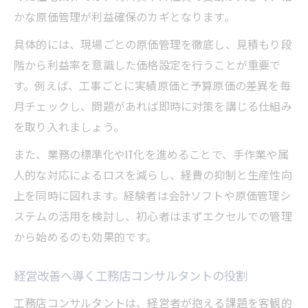
工務店経営で誠実さを伝える接客と提案力
かな原価管理が利益確保のカギとなります。
悪評を防ぐ工務店経営の情報公開と透明性
具体的には、現場ごとの原価管理を徹底し、見積もり段
工務店経営の信頼獲得に役立つ保証制度
階から利益率を意識した価格設定を行うことが重要で
工務店経営の口コミ活用と顧客フォロー術
す。例えば、工事ごとに実績原価と予算原価の差異を毎
コンサルタント活用による工務店経営の信
月チェックし、問題があれば即時に対策を講じる仕組み
頼強化
を取り入れましょう。
また、業務の標準化やIT化を進めることで、手作業や属
人的な対応によるロスを減らし、経費の抑制と生産性向
上を同時に図れます。経験者は会計ソフトや原価管理シ
ステムの活用を検討し、初心者はまずエクセルでの管理
から始めるのも効果的です。
経営改善へ導く工務店コンサルタントの役割
工務店コンサルタントは、経営者が抱える課題を客観的