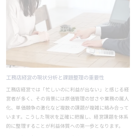
工務店経営に効果的な価格改定と提案力強
化
住宅コンサルタントと連携した利益改善策
工務店経営のための業績可視化ポイント
経営改善なら工務店の魅力を最大化
工務店経営で顧客満足度を高める発想法
工務店経営における付加価値づくりの工夫
工務店経営の現状分析と課題整理の重要性
住宅集客力強化でブランド力を伸ばす方法
工務店経営では「忙しいのに利益が出ない」と感じる経
工務店経営の現場対応と信頼構築ポイント
営者が多く、その背景には原価管理の甘さや業務の属人
口コミを活かす工務店経営の実践テクニッ
化、単価競争の激化など複数の課題が複雑に絡み合って
ク
います。こうした現状を正確に把握し、経営課題を体系
工務店経営に役立つ現場発のノウハウ
的に整理することが利益体質への第一歩となります。
工務店経営の現場改善から始める効率化法