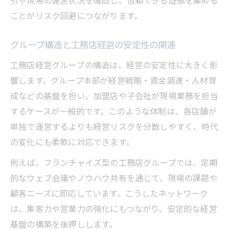
引や現場の運営状況を確認し、信頼できる証拠を集める
工務店経営の持続力と経営戦略の考え方
ことがリスク回避につながります。
工務店経営グループ選びで外せない判断基
準
グループ構造と工務店経営の安定性の関連
工務店経営における収益性と安定性の評価
工務店経営グループの構造は、経営の安定性に大きく影
方法
響します。グループ本部が経営戦略・資金調達・人材育
工務店経営グループの成長力と市場での位
成などの基盤を担い、加盟店や子会社が現場業務を担当
置づけ
するケースが一般的です。このような体制は、各店舗が
納得して選ぶための工務店経営グループ分析
単独で運営するよりも経営リスクを分散しやすく、時代
工務店経営グループの強みと弱みを徹底分
の変化にも柔軟に対応できます。
析
例えば、フランチャイズ型の工務店グループでは、定期
工務店経営の実体験から学ぶ選び方のコツ
的なウェブ会議やノウハウ共有を通じて、現場の課題や
工務店経営グループを比較する際の着眼点
顧客ニーズに即応しています。こうしたネットワーク
工務店経営で後悔しない企業選びの秘訣
は、集客力や営業力の強化にもつながり、安定的な経営
基盤の構築を後押しします。
工務店経営グループの分析事例と選定基準