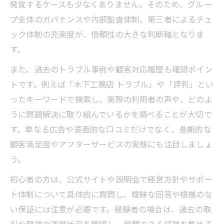
方針
発覚するケースも少なくありません。そのため、グルー
工務店経営グループの内部統制をどう見る
プ全体のガバナンスや内部監査体制、第三者によるチェ
か
ック体制の充実度が、信頼性の大きな判断軸となりま
す。
工務店経営で気を付けたいトラブル傾向
工務店経営でよくある評判トラブルの実態
また、過去のトラブル事例や顧客対応履歴も確認ポイン
工務店経営グループのトラブル傾向と予防
トです。例えば「木下工務店 トラブル」や「評判」とい
策
ったキーワードで検索し、実際の利用者の声や、どのよ
うに問題解決に取り組んでいるかを調べることが大切で
工務店経営で失敗しやすい対応とその理由
す。単なる広告や表面的な口コミだけでなく、長期的な
工務店経営グループの口コミに潜むリスク
顧客満足度やアフターサービスの実態にも注目しましょ
工務店経営現場で多発する下請け関連の問
う。
題
初心者の方は、公式サイトや説明会で経営方針やサポー
将来性を左右する工務店経営の判断基準
ト体制について具体的に質問し、曖昧な回答や根拠のな
工務店経営グループの将来性を見極める視
い保証には注意が必要です。経験者の場合は、過去の取
点