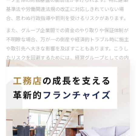
基準法や労働関連法規の改正に対応しきれていない場
合、思わぬ行政指導や罰則を受けるリスクがあります。
また、グループ企業間での資金のやり取りや保証体制が
不明瞭な場合、万が一の倒産や経済的トラブル時に施主
や取引先へ大きな影響を及ぼすこともあります。こうし
たリスクを回避するためには、経営グループとしての内
部監査や第三者による経営診断、法務・財務分野の専門
家による定期的なチェックが重要です。
工務店経営グループの口コミと現場実態
インターネット上の口コミや評判は、工務店経営グルー
プ選びの際によく参考にされますが、実際の現場実態と
は乖離があることも少なくありません。特にグループ全
体のブランドイメージや広告戦略によって、実際のサー