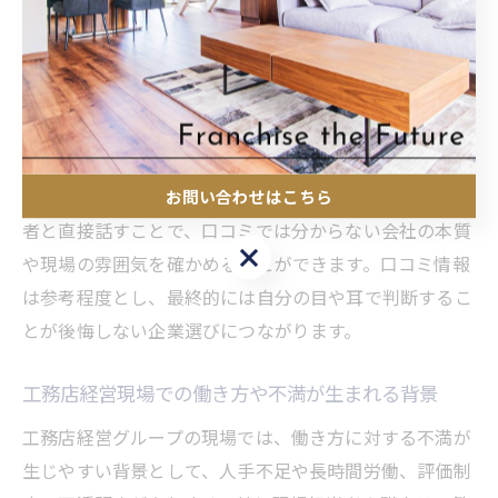
ビス品質や現場対応力が見えにくくなっているケースも
あります。
例えば「現場監督の対応が遅い」「アフターフォローが
不十分」といった口コミが複数見受けられる場合、グル
ープ内での教育体制や現場管理方法に課題が潜んでいる
可能性があります。一方で、実際に現場を訪問し、担当
お問い合わせはこちら
者と直接話すことで、口コミでは分からない会社の本質
お問い合わせはこちら
や現場の雰囲気を確かめることができます。口コミ情報
は参考程度とし、最終的には自分の目や耳で判断するこ
とが後悔しない企業選びにつながります。
工務店経営現場での働き方や不満が生まれる背景
工務店経営グループの現場では、働き方に対する不満が
生じやすい背景として、人手不足や長時間労働、評価制