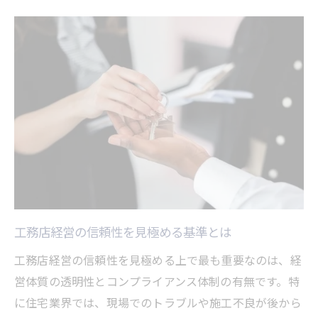
工務店経営の現場で頻発するトラブル例
工務店経営グループに多い現場管理の課題
工務店経営で見落としがちなリスク要素
工務店経営グループの口コミと現場実態
工務店経営現場での働き方や不満が生まれ
る背景
グループ経営体制から見抜く信頼性の本質
工務店経営グループのガバナンス体制を検
証
工務店経営における本社機能の重要性
工務店経営の信頼性を見極める基準とは
工務店経営グループの透明性と信頼性の関
工務店経営の信頼性を見極める上で最も重要なのは、経
係
営体質の透明性とコンプライアンス体制の有無です。特
工務店経営で重視すべきコンプライアンス
に住宅業界では、現場でのトラブルや施工不良が後から