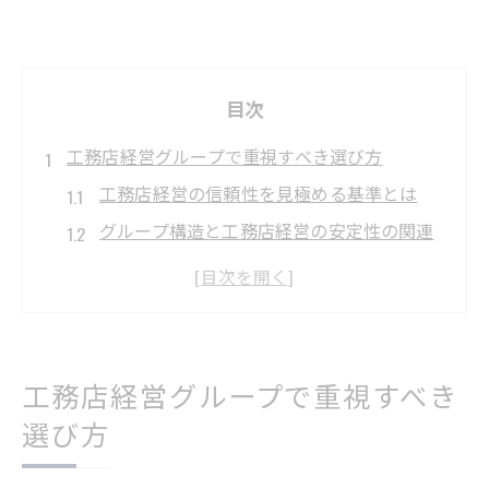
目次
工務店経営グループで重視すべき選び方
工務店経営の信頼性を見極める基準とは
グループ構造と工務店経営の安定性の関連
工務店経営グループの選び方で失敗しない
方法
工務店経営グループの評判と実際の体質の
違い
工務店経営グループで重視すべき
工務店経営で注目すべき組織統治のポイン
選び方
ト
現場で起きやすい工務店経営の落とし穴