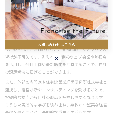
促進し、組織全体のスキルアップを図ることが持続可能
な経営の鍵となります。
経営研究で学ぶ工務店の安定基盤構築法
経営研究を通じて得られる知見は、工務店の安定基盤構
築に大いに役立ちます。具体的には、経営計画や資金繰
お問い合わせはこちら
り、顧客管理、原価管理など、実務に即したノウハウの
習得が不可欠です。例えば、定例のウェブ会議や勉強会
お問い合わせはこちら
を活用し、他社事例や最新動向を共有することで、自社
の課題解決に繋げることができます。
また、外部の専門家や住宅建設業経営研究所株式会社と
連携し、経営診断やコンサルティングを受けることで、
客観的な視点から自社の弱点を把握しやすくなります。
こうした実践的な学びを積み重ね、柔軟かつ堅実な経営
基盤を築くことが、長期的な成長への近道です。