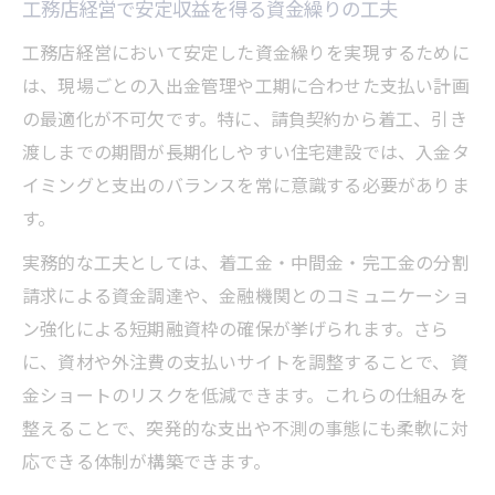
工務店経営で安定収益を得る資金繰りの工夫
長期安定へ導く工務店経営モデル
工務店経営において安定した資金繰りを実現するために
工務店経営の長期安定を目指すビジネスモ
は、現場ごとの入出金管理や工期に合わせた支払い計画
デル
の最適化が不可欠です。特に、請負契約から着工、引き
経営研究が示す持続可能な工務店経営設計
渡しまでの期間が長期化しやすい住宅建設では、入金タ
工務店経営で重要な収益基盤の構築法
イミングと支出のバランスを常に意識する必要がありま
安定成長を実現する工務店経営の工夫
す。
工務店経営モデルの進化と将来性の見極め
実務的な工夫としては、着工金・中間金・完工金の分割
請求による資金調達や、金融機関とのコミュニケーショ
ン強化による短期融資枠の確保が挙げられます。さら
に、資材や外注費の支払いサイトを調整することで、資
金ショートのリスクを低減できます。これらの仕組みを
整えることで、突発的な支出や不測の事態にも柔軟に対
応できる体制が構築できます。