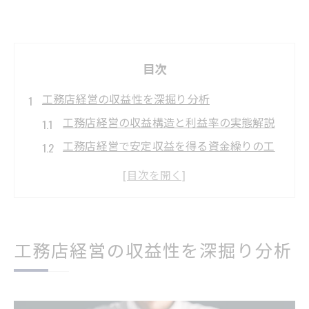
目次
工務店経営の収益性を深掘り分析
工務店経営の収益構造と利益率の実態解説
工務店経営で安定収益を得る資金繰りの工
夫
工務店経営における原価管理と利益向上策
経営研究で見る工務店の収益改善モデル
工務店経営の財務指標が示す事業安定性
工務店経営の収益性を深掘り分析
持続可能な工務店経営の実践知
工務店経営の持続性を支える実践的経営戦
略