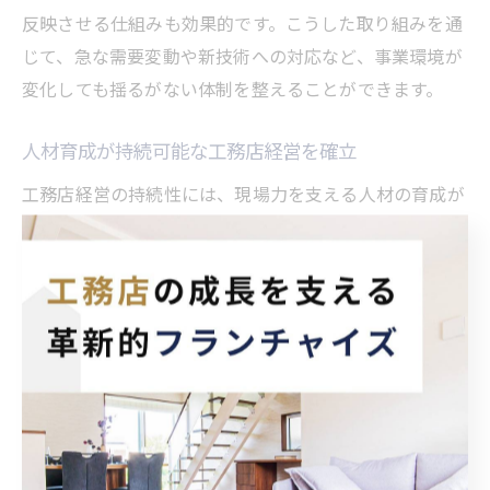
反映させる仕組みも効果的です。こうした取り組みを通
じて、急な需要変動や新技術への対応など、事業環境が
変化しても揺るがない体制を整えることができます。
人材育成が持続可能な工務店経営を確立
工務店経営の持続性には、現場力を支える人材の育成が
欠かせません。職人や営業担当者が成長し続けること
で、顧客満足度の高い住宅建設が実現でき、経営の安定
にも直結します。体系的な教育プログラムやOJT、外部
研修の活用が有効です。
例えば、新人スタッフには基礎から実践まで段階的に学
べる仕組みを用意し、経験者には最新技術やマネジメン
ト手法を学ぶ機会を提供することが重要です。さらに、
定期的な評価とフィードバックを通じて、個々の成長を