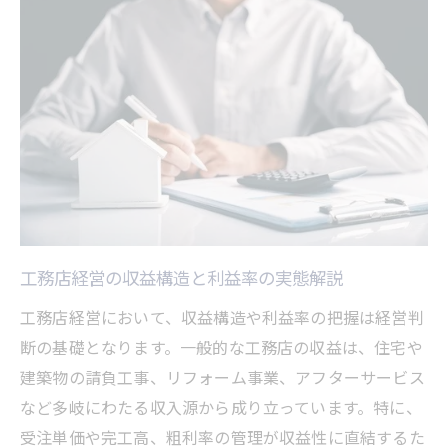
工務店経営に欠かせない長期的視点の重要
性
環境変化に強い工務店経営体制の築き方
人材育成が持続可能な工務店経営を確立
経営研究で学ぶ工務店の安定基盤構築法
経営課題を克服するプロの工務店戦略
工務店経営でよくある課題とその解決手法
工務店経営を改善するための戦略的アプロ
工務店経営の収益構造と利益率の実態解説
ーチ
工務店経営において、収益構造や利益率の把握は経営判
現場発の工務店経営課題への実務的対応例
断の基礎となります。一般的な工務店の収益は、住宅や
工務店経営研究で得た課題克服のポイント
建築物の請負工事、リフォーム事業、アフターサービス
工務店経営の課題を組織力で乗り越える方
など多岐にわたる収入源から成り立っています。特に、
法
受注単価や完工高、粗利率の管理が収益性に直結するた