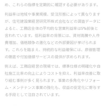
年収や利益バランスの現実に迫る
め、これらの指標を定期的に確認する必要があります。
工務店経営者の年収と利益配分の仕組み
利益率は地域や事業規模、受注形態によって異なります
工務店経営における年収と経営安定性の関
が、住宅建設業経営研究所株式会社などの調査データに
係
よると、工務店全体の平均的な営業利益率は5%前後と
経営研究視点で見る工務店年収の妥当性
言われています。低利益率の背景には、資材高騰や人件
工務店経営の利益バランスと報酬制度の工
費増加、価格競争の激化などの外部要因が挙げられま
夫
す。これらを踏まえ、持続的な利益確保には、原価管理
の徹底や付加価値サービスの提供が求められます。
年収向上を目指す工務店経営改善の実践例
工務店の弱点を補う経営改善の方法
例えば、工務店経営の現場では、標準仕様の明確化や自
工務店経営で指摘される主な弱点と対策
社施工比率の向上によりコストを抑え、利益率改善に取
り組む事例が多く見られます。事業の多角化やリフォー
工務店経営の弱点克服に役立つ具体的実務
ム・メンテナンス事業の強化も、収益の安定化に寄与す
経営研究を活かした工務店の弱み補完策
る手段として注目されています。
工務店経営の信頼向上を図る改善ポイント
顧客不安を解消する工務店経営の工夫