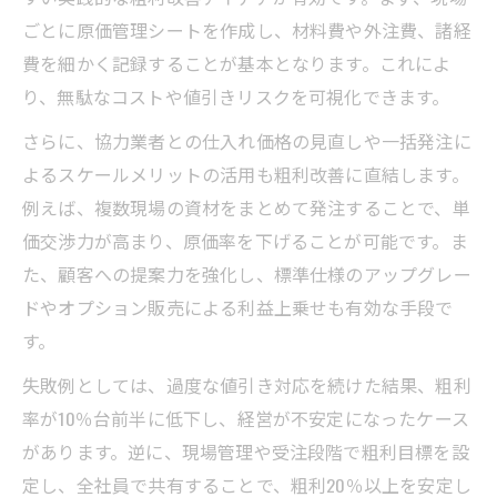
ごとに原価管理シートを作成し、材料費や外注費、諸経
費を細かく記録することが基本となります。これによ
り、無駄なコストや値引きリスクを可視化できます。
さらに、協力業者との仕入れ価格の見直しや一括発注に
よるスケールメリットの活用も粗利改善に直結します。
例えば、複数現場の資材をまとめて発注することで、単
価交渉力が高まり、原価率を下げることが可能です。ま
た、顧客への提案力を強化し、標準仕様のアップグレー
ドやオプション販売による利益上乗せも有効な手段で
す。
失敗例としては、過度な値引き対応を続けた結果、粗利
率が10％台前半に低下し、経営が不安定になったケース
があります。逆に、現場管理や受注段階で粗利目標を設
定し、全社員で共有することで、粗利20％以上を安定し