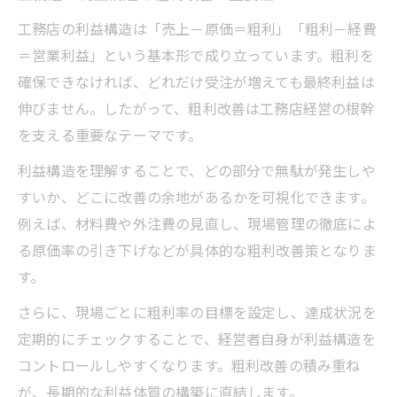
工務店の利益構造は「売上－原価＝粗利」「粗利－経費
＝営業利益」という基本形で成り立っています。粗利を
確保できなければ、どれだけ受注が増えても最終利益は
伸びません。したがって、粗利改善は工務店経営の根幹
を支える重要なテーマです。
利益構造を理解することで、どの部分で無駄が発生しや
すいか、どこに改善の余地があるかを可視化できます。
例えば、材料費や外注費の見直し、現場管理の徹底によ
る原価率の引き下げなどが具体的な粗利改善策となりま
す。
さらに、現場ごとに粗利率の目標を設定し、達成状況を
定期的にチェックすることで、経営者自身が利益構造を
コントロールしやすくなります。粗利改善の積み重ね
が、長期的な利益体質の構築に直結します。