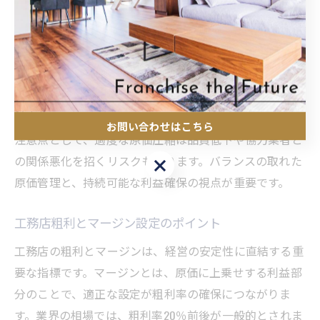
業者からの相見積もり取得、無駄な材料や余剰在庫の削
減などが挙げられます。また、現場ごとの原価実績をデ
ータ化し、過去の工事と比較することで、コスト削減ポ
イントを洗い出す手法も有効です。加えて、工事内容ご
とにマージン設定を見直すことで、利益率の平準化が図
れます。
お問い合わせはこちら
注意点として、過度な原価圧縮は品質低下や協力業者と
の関係悪化を招くリスクもあります。バランスの取れた
お問い合わせはこちら
原価管理と、持続可能な利益確保の視点が重要です。
工務店粗利とマージン設定のポイント
工務店の粗利とマージンは、経営の安定性に直結する重
要な指標です。マージンとは、原価に上乗せする利益部
分のことで、適正な設定が粗利率の確保につながりま
す。業界の相場では、粗利率20％前後が一般的とされま