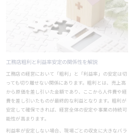
工務店粗利向上に欠かせない原価管理術
原価率を下げる工務店の実践的手法とは
工務店粗利を支える原価管理の基本戦略
利益構造改革に直結する原価管理の工夫
工務店粗利率向上へ原価率の最適化を実践
粗利率向上のためのIT活用最新動向
工務店粗利と利益率安定の関係性を解説
工務店粗利率アップに役立つIT活用法
工務店の経営において「粗利」と「利益率」の安定は切
ITで粗利改善を実現する最新動向を解説
っても切り離せない関係にあります。粗利とは、売上高
工務店経営効率化と粗利へのIT効果
から原価を差し引いた金額であり、ここから人件費や経
AI導入で工務店粗利を高めるポイント
費を差し引いたものが最終的な利益となります。粗利が
原価管理システムが工務店粗利率を変える
安定して確保できれば、経営全体の安定や事業の持続可
値引き競争に勝つ工務店利益確保法
能性が高まります。
工務店粗利を守る値引き対策と交渉術
利益率が安定しない場合、現場ごとの収支に大きなバラ