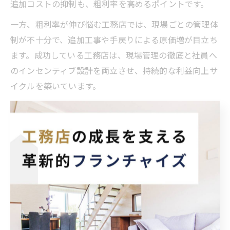
追加コストの抑制も、粗利率を高めるポイントです。
一方、粗利率が伸び悩む工務店では、現場ごとの管理体
制が不十分で、追加工事や手戻りによる原価増が目立ち
ます。成功している工務店は、現場管理の徹底と社員へ
のインセンティブ設計を両立させ、持続的な利益向上サ
イクルを築いています。
原価率見直しで工務店粗利の底上げを
工務店の粗利率を大きく左右するのが原価率です。原価
率とは、売上高に対する原価（材料費・外注費・諸経費
など）の割合を指し、一般的には70％前後が目安とされ
ています。原価率を数％改善できれば、粗利益には大き
なインパクトがあります。
具体的な見直し策としては、仕入れ先の再選定や、複数