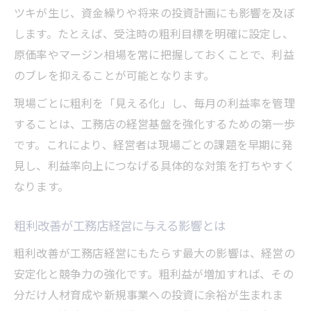
値引き競争に負けない粗利確保の工夫
ツキが生じ、資金繰りや将来の投資計画にも影響を及ぼ
利益率を守る工務店粗利戦略の実践法
します。たとえば、受注時の粗利目標を明確に設定し、
原価率やマージン相場を常に把握しておくことで、利益
適正価格設定で工務店粗利を維持する方法
のブレを抑えることが可能となります。
工務店粗利改善と値引き抑制のポイント
持続可能な成長実現と粗利最適化の道
現場ごとに粗利を「見える化」し、毎月の利益率を管理
することは、工務店の経営基盤を強化するための第一歩
工務店粗利最適化で持続的成長を目指す
です。これにより、経営者は現場ごとの課題を早期に発
粗利改善が工務店の未来を切り拓く理由
見し、利益率向上につなげる具体的な対策を打ちやすく
利益率強化による工務店成長モデルの構築
なります。
工務店粗利と長期安定経営の関連性を探る
粗利最適化が工務店経営にもたらす効果
粗利改善が工務店経営に与える影響とは
粗利改善が工務店経営にもたらす最大の影響は、経営の
安定化と競争力の強化です。粗利益が増加すれば、その
分だけ人材育成や新規事業への投資に余裕が生まれま