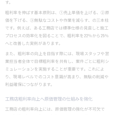
利益体質を目指す工務店のマージン管理術
す。
工務店粗利向上に役立つコスト削減アイデ
粗利率を伸ばす基本原則は、①売上単価を上げる、②原
ア
価を下げる、③無駄なコストや作業を減らす、の三本柱
工務店経営における粗利アップの戦略
です。例えば、ある工務店では標準仕様の見直しと施工
工務店粗利アップのための経営戦略を体系
プロセスの効率化を図ることで、粗利率を22％から25％
化
へと改善した実例があります。
工務店粗利率向上に役立つ販売単価の引き
また、粗利率の向上を目指す際には、現場スタッフや営
上げ法
業担当者全体で目標粗利率を共有し、案件ごとに粗利シ
工務店粗利を守る高性能住宅の標準化とは
ミュレーションを実施することが重要です。これによ
工務店粗利アップに欠かせない顧客フォロ
り、現場レベルでのコスト意識が高まり、無駄の削減や
ー術
利益確保につながります。
工務店粗利改善へ営業活動の見直しポイン
工務店粗利率向上へ原価管理の仕組みを強化
ト
工務店の原価率見直しで粗利を強化する
工務店の粗利率向上には、原価管理の強化が不可欠で