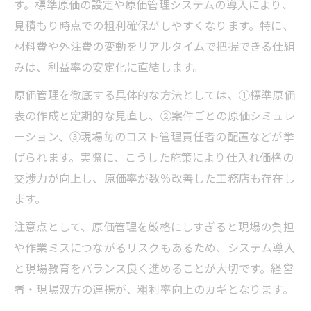
す。標準原価の設定や原価管理システムの導入により、
工務店粗利強化に原価率見直しが欠かせな
見積もり時点での粗利確保がしやすくなります。特に、
い理由
材料費や外注費の変動をリアルタイムで把握できる仕組
工務店粗利アップを実現する原価率管理の
みは、利益率の安定化に直結します。
方法
原価管理を徹底する具体的な方法としては、①標準原価
工務店粗利率維持のための外注費削減策
表の作成と定期的な見直し、②案件ごとの原価シミュレ
工務店粗利を意識した資材価格交渉術
ーション、③現場毎のコスト管理責任者の配置などが挙
工務店粗利向上へ不要経費の徹底見直し
げられます。実際に、こうした施策により仕入れ価格の
粗利率25％超への道筋を事例から学ぶ
交渉力が向上し、原価率が数％改善した工務店も存在し
工務店粗利率25％超の事例に学ぶ成功要因
ます。
工務店粗利向上へ案件別目標設定のコツ
注意点として、原価管理を厳格にしすぎると現場の負担
工務店粗利改善事例で分かった原価管理の
や作業ミスにつながるリスクもあるため、システム導入
実際
と現場教育をバランス良く進めることが大切です。経営
粗利率25％超達成のための営業施策とは
者・現場双方の連携が、粗利率向上のカギとなります。
工務店粗利アップ事例に見る業務効率化の