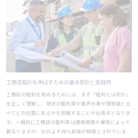
工務店粗利率25％超を目指す目標設定の考
え方
工務店粗利理想実現に必要な原価率の把握
法
工務店粗利向上へ必要な原価削減ポイント
粗利率を意識した工務店の価格設定戦略
利益体質へ導く工務店粗利改善のコツ
工務店粗利改善で利益体質を築く具体的な
工務店粗利を伸ばすための基本原則と実践例
手法
工務店の粗利を高めるためには、まず「粗利とは何か」
工務店粗利を確保する標準原価設定の重要
を正しく理解し、現状の粗利率が業界水準や理想値と比
性
べてどの位置にあるかを把握することが出発点となりま
工務店粗利率アップにはPDCAサイクルが有
す。一般的に工務店の粗利率は建築規模や業態によって
効
異なりますが、おおよそ20％前後が相場とされていま