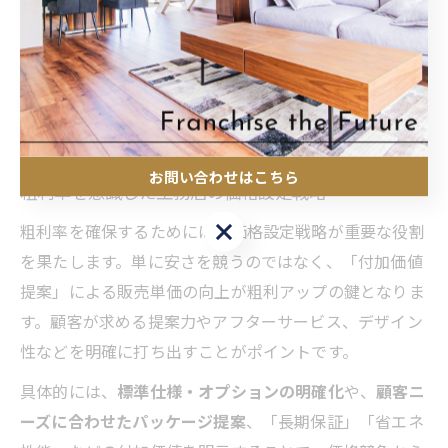
実際に、ある工務店では標準仕様を定めることで資材の
大量発注が可能となり、仕入コストを約10％削減した事
例もあります。ただし、過度なコスト削減は品質低下や
顧客満足度低下につながるリスクがあるため、バランス
を考慮した取り組みが必要です。
お問い合わせはこちら
粗利率を意識した工務店の価格設定戦略
お問い合わせはこちら
粗利率を確保するためには、価格設定戦略が重要な役割
を果たします。単に安さを競うのではなく、「付加価値
提案」による販売単価の向上が粗利アップの鍵となりま
す。顧客が求める提案力やアフターサービス、デザイン
性などを明確に打ち出すことがポイントです。
具体的には、
標準仕様・オプションの明確化
や、
顧客ニ
ーズに合わせたパッケージ提案
、「長期保証」「省エネ