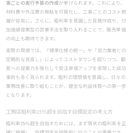
事ごとの実行予算の作成
が挙げられます。これにより、
材料費や外注費の無駄を可視化し、工事ごとのコスト把
握が容易に。さらに、粗利率を意識した見積作成や、付
加価値提案型の営業手法を取り入れることで、販売単価
の向上も期待できます。
実際の現場では、「標準仕様の統一」や「協力業者との
定期的な見直し」によってコストダウンを図りつつ、顧
客への提案力を強化して受注単価アップを実現した成功
事例も多く見られます。粗利の理想値を意識し、日々の
業務改善に取り組むことが、健全な利益体質への第一歩
となります。
工務店粗利率25％超を目指す目標設定の考え方
粗利率25％超を目指すためには、まず現状の粗利率を正
確に把握し、目標設定を段階的に行うことが重要です。