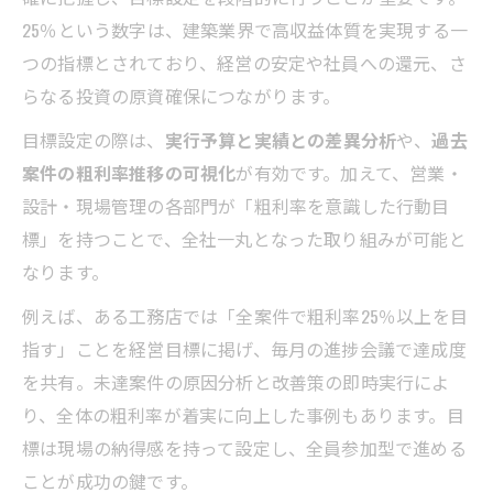
25％という数字は、建築業界で高収益体質を実現する一
つの指標とされており、経営の安定や社員への還元、さ
らなる投資の原資確保につながります。
目標設定の際は、
実行予算と実績との差異分析
や、
過去
案件の粗利率推移の可視化
が有効です。加えて、営業・
設計・現場管理の各部門が「粗利率を意識した行動目
標」を持つことで、全社一丸となった取り組みが可能と
なります。
例えば、ある工務店では「全案件で粗利率25％以上を目
指す」ことを経営目標に掲げ、毎月の進捗会議で達成度
を共有。未達案件の原因分析と改善策の即時実行によ
り、全体の粗利率が着実に向上した事例もあります。目
標は現場の納得感を持って設定し、全員参加型で進める
ことが成功の鍵です。