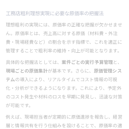
工務店粗利理想実現に必要な原価率の把握法
理想粗利の実現には、原価率の正確な把握が欠かせませ
ん。原価率とは、売上高に対する原価（材料費・外注
費・現場経費など）の割合を示す指標で、これを適正に
管理することで粗利率の維持・向上が可能となります。
具体的な把握法としては、
案件ごとの実行予算管理
と、
現場ごとの原価集計
が基本です。さらに、
原価管理シス
テム
の導入により、リアルタイムでコスト情報の可視
化・分析ができるようになります。これにより、予定外
のコスト発生や材料のロスを早期に発見し、迅速な対策
が可能です。
例えば、現場担当者が定期的に原価進捗を報告し、経営
層と情報共有を行う仕組みを設けることで、原価率の適