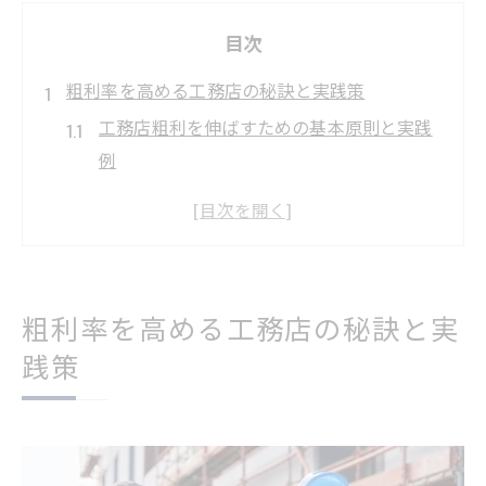
目次
粗利率を高める工務店の秘訣と実践策
工務店粗利を伸ばすための基本原則と実践
例
工務店粗利率向上へ原価管理の仕組みを強
化
工務店粗利アップには付加価値提案が重要
粗利率を高める工務店の営業戦略とは何か
粗利率を高める工務店の秘訣と実
工務店粗利確保のための新築案件の見直し
践策
術
理想の工務店粗利を実現する方法とは
工務店粗利の理想値と達成への具体策を解
説