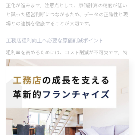
正化が進みます。注意点として、原価計算の精度が低い
と誤った経営判断につながるため、データの正確性と現
場との連携を徹底することが大切です。
工務店粗利向上へ必要な原価削減ポイント
粗利率を高めるためには、コスト削減が不可欠です。特
に、材料費・外注費・現場経費の見直しが大きなポイン
トとなります。これらのコストは案件ごとに大きく変動
するため、継続的な改善が求められます。
具体的な削減策としては、「標準仕様の統一化」「仕入
先の一元化・定期的な価格交渉」「現場ごとの工程管理
徹底」「無駄な材料発注の削減」などが挙げられます。
また、協力業者とのパートナーシップ強化により、施工
精度向上とコスト低減の両立を図ることも有効です。