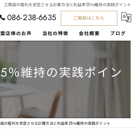
工務店の粗利を安定させる計算方法と利益率25％維持の実践ポイント
086-238-6635
ご相談はこちら
加盟店様のお声
当社の特徴
会社概要
ブログ
工務店
コラム
5％維持の実践ポイン
集客支援
経営サポート
注文住宅
営業
務店の粗利を安定させる計算方法と利益率25％維持の実践ポイント