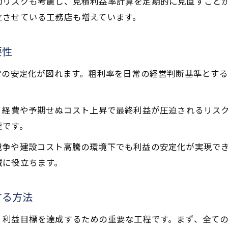
リスクも考慮し、見積利益率計算を定期的に見直すことが
見積利益率計算で粗利アップの課題を発見
立させている工務店も増えています。
工務店利益上乗せのための粗利改善策を解説
粗利益率調整で安定経営を目指す実践ポイント
要性
IT活用が鍵の工務店粗利管理術とは
営の安定化が図れます。粗利率を日常の経営判断基準とす
ITツールで工務店粗利管理の効率化を図る方法
工務店粗利計算をサポートするIT活用事例紹介
、経費や予期せぬコスト上昇で最終利益が圧迫されるリス
粗利率計算ツールでミス防止と正確性向上へ
要です。
IT化による原価率管理で工務店粗利を守る
お問い合わせはこちら
お問い合わせはこちら
競争や建設コスト高騰の環境下でも利益の安定化が実現で
クラウド活用で工務店粗利をリアルタイム把握
減に役立ちます。
する方法
、利益目標を達成するための重要な工程です。まず、全て