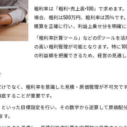
工務店の利益上乗せに有効な粗利計算方法
粗利率は「粗利÷売上高×100」で求めます。例
粗利を乗せる計算で利益を最大化する工夫
場合、粗利は500万円、粗利率は25％で
工務店粗利率向上に役立つ見積もりの工夫
積算を正確に行い、利益上乗せ分を明確に
建設業粗利計算で売上アップを実現する方法
「粗利率計算ツール」などのITツールを
損益分岐点を下げる粗利益率の考え方
の高い粗利管理が可能となります。特に10
工務店粗利率で損益分岐点を下げる実践法
の利益額を把握できるため、経営の見通し
粗利益率を意識した経営で利益を守るコツ
方
工務店粗利を使った損益分岐点売上高の算出
原価率見直しが粗利率改善に繋がる理由
けでなく、粗利率を意識した見積・原価管理が不可欠です
工務店粗利分析で経営リスクを低減する方法
徹底することが重要です。
粗利率見直しで利益アップを目指す戦略
％」といった目標設定を行い、その数字から逆算して原価配
工務店粗利率見直しで利益アップを実現する
ます。
原価管理徹底が工務店粗利向上のカギとなる