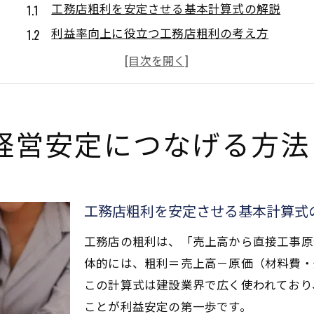
工務店粗利を安定させる基本計算式の解説
利益率向上に役立つ工務店粗利の考え方
工務店粗利率を意識した経営判断の重要性
見積利益率計算で工務店粗利を明確化する方法
工務店原価率が粗利に与える影響を把握しよう
粗利率25％維持へ実践したい原価管理の極意
経営安定につなげる方法
工務店粗利率25％維持のための原価管理術
原価率最適化で工務店粗利を高めるポイント
工務店粗利を左右する材料費・外注費の管理法
工務店粗利を安定させる基本計算式
粗利25パーセント計算で目標達成をサポート
工務店の粗利は、「売上高から直接工事原
工務店粗利アップに役立つコスト削減策を解説
体的には、粗利＝売上高－原価（材料費・
売上を伸ばす工務店粗利の計算手法を解説
この計算式は建設業界で広く使われており
工務店粗利を増やす売上計算のポイント解説
ことが利益安定の第一歩です。