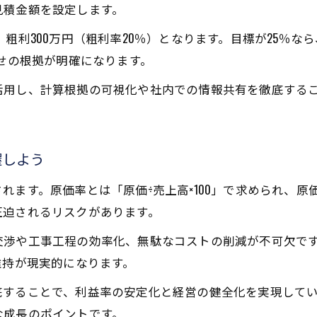
見積金額を設定します。
の場合、粗利300万円（粗利率20％）となります。目標が25
乗せの根拠が明確になります。
活用し、計算根拠の可視化や社内での情報共有を徹底する
握しよう
れます。原価率とは「原価÷売上高×100」で求められ、
圧迫されるリスクがあります。
交渉や工事工程の効率化、無駄なコストの削減が不可欠で
維持が現実的になります。
底することで、利益率の安定化と経営の健全化を実現して
な成長のポイントです。