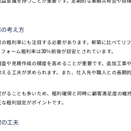
利益意識を持つことが重要です。定期的な業績共有会や目
粗利率計算式を用いた利益額の明確化ポイント
工務店利益率と粗利の関係を計算例で解説
リフォーム工事の粗利率算出に役立つ方法
利の考え方
利益構造から見る粗利率改善のヒント
業の粗利率にも注目する必要があります。新築に比べてリ
工務店粗利構造を分析し利益率を上げる視点
フォーム粗利率は30％前後が目安とされています。
マージン相場を意識した粗利改善の具体策
調査や見積作成の精度を高めることが重要です。追加工事
工務店粗利率と原価率のベストバランスを探る
抑える工夫が求められます。また、仕入先や職人との長期
粗利率理想値を達成する利益構造の見直し方
お問い合わせはこちら
お問い合わせはこちら
リフォーム利益率向上に役立つ粗利分析法
繋がることも多いため、粗利確保と同時に顧客満足度の維
正な粗利設定がポイントです。
理の工夫