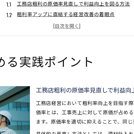
工務店粗利の原価率見直しで利益向上を図る方法
粗利率アップに直結する経営改善の着眼点
リフォーム利益率も意識した工務店粗利の考え方
工務店利益率維持に欠かせない原価管理の工夫
粗利率理想値と現実のギャップを埋める対策
理想の工務店粗利率を目指す思考法
める実践ポイント
工務店粗利率理想値を設定するための視点と判断
建設業粗利の基準値から逆算した利益戦略の立て
粗利率30％を目指す工務店経営の目標設定術
工務店粗利の原価率見直しで利益向
工務店利益上乗せと粗利バランスの最適化思考
工務店経営において粗利率向上を目指す際
粗利理想値を追求するために知るべき業界相場
価率とは、工事売上に対して原価が占める
粗利とは何か建設業の基礎から解説
ます。原価率を適切に抑えることで、同じ
工務店粗利の定義と利益率計算の基本ポイント
具体的な見直し方法としては、資材仕入れ