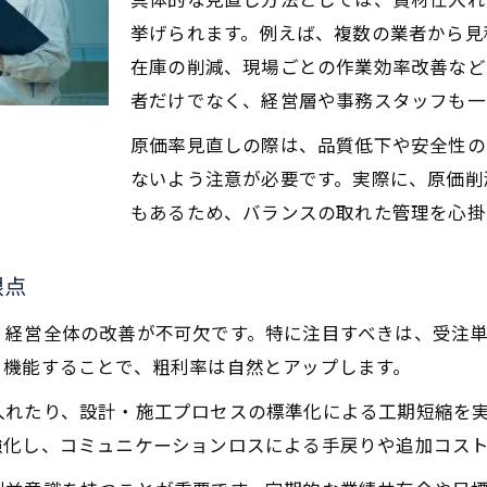
建設業における粗利率と原価率の関係を理解する
挙げられます。例えば、複数の業者から見
工務店粗利と純利益率の違いを明確に解説
在庫の削減、現場ごとの作業効率改善など
粗利率が経営に与える影響とその重要性
者だけでなく、経営層や事務スタッフも一
工務店粗利率を知ることで分かる経営の強み
原価率見直しの際は、品質低下や安全性の
粗利率25%超を目指す工務店経営戦略
ないよう注意が必要です。実際に、原価削
工務店粗利25％超を達成する原価管理の工夫
もあるため、バランスの取れた管理を心掛
粗利率向上のためのマージン相場活用術
眼点
リフォーム利益率強化で粗利率アップを図る
工務店粗利を高める利益構造の最適化方法
く経営全体の改善が不可欠です。特に注目すべきは、受注
建築粗利率を安定させる受注体制の整え方
く機能することで、粗利率は自然とアップします。
実務で使える工務店粗利の計算方法
入れたり、設計・施工プロセスの標準化による工期短縮を
工務店粗利率を簡単に算出する実践的手法
強化し、コミュニケーションロスによる手戻りや追加コス
1000万円工事で粗利を正確に計算するコツ