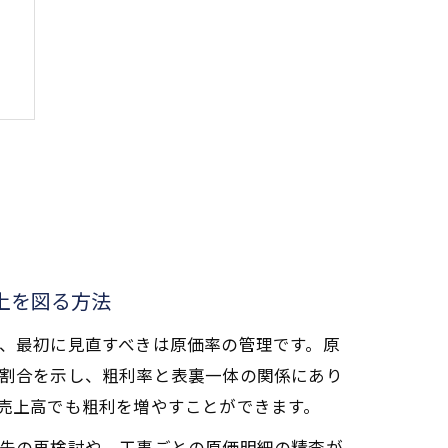
軸
方
上を図る方法
、最初に見直すべきは原価率の管理です。原
割合を示し、粗利率と表裏一体の関係にあり
売上高でも粗利を増やすことができます。
先の再検討や、工事ごとの原価明細の精査が