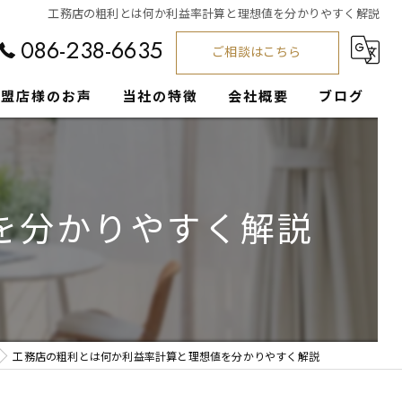
工務店の粗利とは何か利益率計算と理想値を分かりやすく解説
086-238-6635
ご相談はこちら
加盟店様のお声
当社の特徴
会社概要
ブログ
工務店
コラム
集客支援
を分かりやすく解説
経営サポート
注文住宅
営業
工務店の粗利とは何か利益率計算と理想値を分かりやすく解説