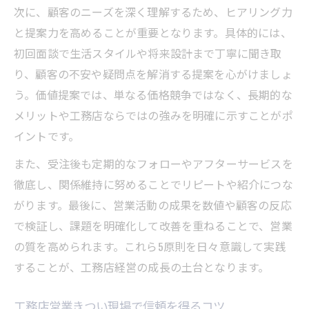
次に、顧客のニーズを深く理解するため、ヒアリング力
践
と提案力を高めることが重要となります。具体的には、
工務店営業で断られないコミュニケーショ
初回面談で生活スタイルや将来設計まで丁寧に聞き取
ン術
り、顧客の不安や疑問点を解消する提案を心がけましょ
売り込みを避ける工務店経営の長期的視点
う。価値提案では、単なる価格競争ではなく、長期的な
工務店経営に効く飛び込み営業の新常識
メリットや工務店ならではの強みを明確に示すことがポ
工務店経営で活きる飛び込み営業のコツ
イントです。
工務店飛び込み営業で成果を出す事前準備
また、受注後も定期的なフォローやアフターサービスを
工務店営業での初回訪問のベストな進め方
徹底し、関係維持に努めることでリピートや紹介につな
工務店経営者が語る飛び込み営業成功例
がります。最後に、営業活動の成果を数値や顧客の反応
工務店飛び込み営業後のフォローアップ術
で検証し、課題を明確化して改善を重ねることで、営業
仕事がない時期の工務店営業戦略まとめ
の質を高められます。これら5原則を日々意識して実践
することが、工務店経営の成長の土台となります。
工務店仕事がない時期の経営を支える営業
法
工務店営業きつい現場で信頼を得るコツ