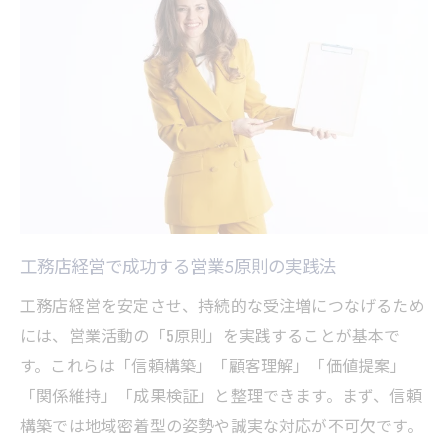
顧客の悩みに寄り添う工務店経営の姿勢
工務店営業で心掛けるヒアリングのポイン
ト
成約を目指す工務店営業の工夫と実践
工務店経営で成約率を高める営業ステップ
工務店営業のヒアリング技術と提案力強化
法
工務店経営者が実践するクロージング術
工務店経営で成功する営業5原則の実践法
工務店営業で見込み顧客を掴む工夫とは
工務店仕事がない時の新規開拓戦略
工務店経営を安定させ、持続的な受注増につなげるため
には、営業活動の「5原則」を実践することが基本で
売り込みを避ける工務店営業の極意
す。これらは「信頼構築」「顧客理解」「価値提案」
売り込みをしない工務店経営の営業戦略
「関係維持」「成果検証」と整理できます。まず、信頼
お客様本位で進める工務店営業の心得
構築では地域密着型の姿勢や誠実な対応が不可欠です。
工務店経営と信頼に基づく提案型営業の実