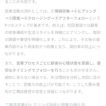
ることが大切です。
営業活動の流れとしては、
①情報収集→②ヒアリング
→③提案→④クロージング→⑤アフターフォロー
という
5つのステップが基本です。例えば、初回面談では顧客
の家族構成や生活スタイルを詳細にヒアリングし、個別
の課題や要望を明確化します。これにより、その後の提
案内容がより具体的かつ的確となり、成約率の向上につ
ながります。
また、
営業プロセスごとに顧客の心理状態を意識し、適
切なタイミングでフォローを行う
ことも欠かせません。
成約に至らない場合でも、失注理由を分析し次回に活か
すことで、営業力の底上げが可能です。こうした積み重
ねが工務店経営の安定と成長につながります。
工務店営業のヒアリング技術と提案力強化法