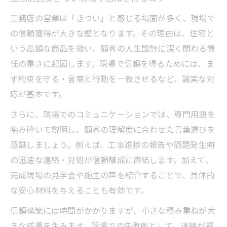
工務店経営で新規顧客を獲得する発想転換
工務店の営業は「きつい」と感じる場面が多く、現場で
術
の信頼獲得が大きな壁となります。その理由は、住宅と
工務店営業で閑散期に注力すべき活動とは
いう高額な商品を扱い、顧客の人生設計に深く関わる責
工務店経営者が実践する仕事創出の工夫
任の重さに起因します。現場で信頼を得るためには、ま
工務店営業の見直しで安定収入を目指す方
ず約束を守る・言葉と行動を一致させるなど、誠実な対
法
応が基本です。
さらに、現場でのコミュニケーションでは、専門用語を
噛み砕いて説明し、顧客の理解度に合わせた言葉選びを
意識しましょう。例えば、工事進捗の報告や問題発生時
の迅速な連絡・対処が信頼醸成に直結します。加えて、
完成現場の見学会や施主の声を紹介することで、具体的
な安心材料を与えることも有効です。
信頼構築には時間がかかりますが、小さな積み重ねが大
きな成果を生みます。現場での失敗例として、連絡が遅