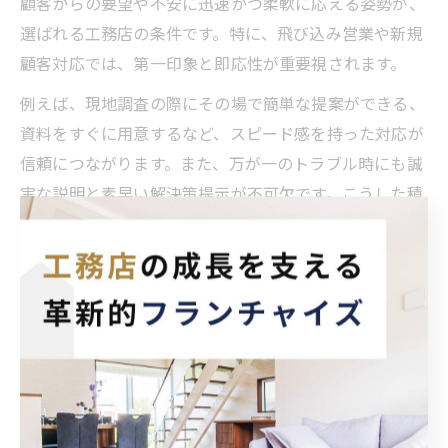
顧客からの要望や不安に迅速かつ柔軟に応える姿勢が、
選ばれる工務店の条件です。特に、飛び込み営業や新規
顧客対応では、第一印象と即応性が重要視されます。
例えば、現地調査の際にその場で簡単な提案ができる、
資料をすぐに用意するなど、スピード感を持った対応が
信頼につながります。また、万が一のトラブル時にも誠
実な説明と素早い解決策提示が不可欠です。こうした積
み重ねが、他社との差別化を生み、工務店経営の強みと
なります。
顧客の悩みに寄り添う工務店経営の姿勢
工務店経営では、顧客の悩みや不安にどれだけ寄り添え
るかが成功の鍵となります。家づくりは人生の大きな決
断であり、顧客は多くの疑問や不安を抱えています。そ
の声に真摯に耳を傾け、個々の事情に合わせた提案を行