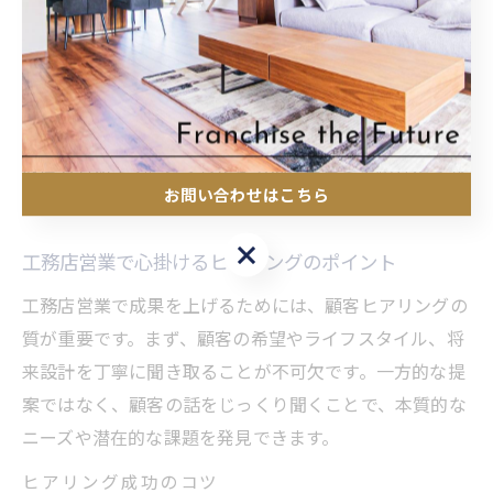
うことで、安心感を提供できます。
例えば、予算や設計の悩み、将来のメンテナンスに関す
る相談など、幅広いニーズに対応することが求められま
す。また、定期的なフォローアップや、悩み相談の窓口
設置も有効です。こうした姿勢は、口コミや紹介につな
お問い合わせはこちら
がりやすく、工務店経営の持続的な成長を支えます。
お問い合わせはこちら
工務店営業で心掛けるヒアリングのポイント
工務店営業で成果を上げるためには、顧客ヒアリングの
質が重要です。まず、顧客の希望やライフスタイル、将
来設計を丁寧に聞き取ることが不可欠です。一方的な提
案ではなく、顧客の話をじっくり聞くことで、本質的な
ニーズや潜在的な課題を発見できます。
ヒアリング成功のコツ