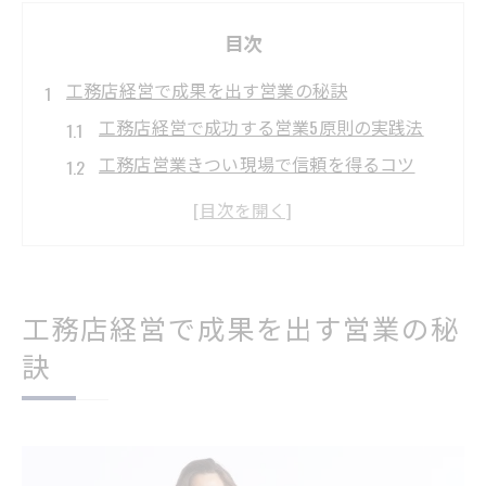
目次
工務店経営で成果を出す営業の秘訣
工務店経営で成功する営業5原則の実践法
工務店営業きつい現場で信頼を得るコツ
工務店経営のための顧客開拓と維持戦略
工務店営業に役立つ実践的な成約アプロー
チ
工務店への営業成功事例と経営への応用
工務店経営で成果を出す営業の秘
営業がきつい工務店で信頼を築く方法
訣
工務店営業きつい状況下で信頼関係を強化
工務店経営者が選ぶ信頼構築の具体策
工務店営業の現場で重視すべき対応力とは