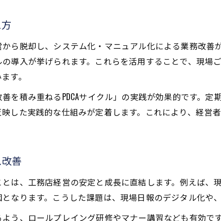
サービス改善で工務店経営を進化させる方法
え方
工務店経営の現場改革に必要な着眼点
工務店経営者が知るべき現場改善の工夫
営から脱却し、システム化・マニュアル化による業務改善
ルの導入が挙げられます。これらを活用することで、現場
工務店経営に活きる現場主導の改善事例
みます。
工務店経営安定化に効く集客施策とは
善を積み重ねるPDCAサイクル」の実践が効果的です。定
工務店経営の安定化を支える集客施策の極意
反映した実践的な仕組みが定着します。これにより、経営
工務店経営における集客方法の選び方と工夫
集客施策が工務店経営にもたらす効果とは
お問い合わせはこちら
お問い合わせはこちら
工務店経営を安定化へ導く集客改善の実例
ス改善
工務店経営で意識すべき集客悩みの解消法
ことは、工務店経営の安定と成長に直結します。例えば、
因となります。こうした課題は、現場日報のデジタル化や
るよう、ロールプレイング研修やマナー講習なども有効で