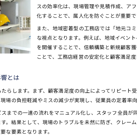
工務店経営における業務効率化の基本とは
スの効率化は、現場管理や見積作成、アフ
業務の効率化が工務店経営に及ぼす効果
化することで、属人化を防ぐことが重要で
工務店経営の現場でできる効率化アイデア
また、地域密着型の工務店では「地元コミ
工務店経営と業務効率化成功のポイント
な視点となります。例えば、地域イベント
を開催することで、信頼構築と新規顧客獲
効率化による工務店経営の売上アップ事例
ことで、工務店経営の安定化と顧客満足度
顧客満足度アップに役立つ工務店経営
顧客満足度向上が工務店経営を左右する理由
影響とは
工務店経営におけるサービス改善の工夫
顧客満足度を高める工務店経営の実践策
もたらします。まず、顧客満足度の向上によってリピート
て現場の負担軽減やミスの減少が実現し、従業員の定着率
工務店経営でリピートを生む満足度アップ術
工務店経営の信頼構築に役立つ改善事例
ビスまでの一連の流れをマニュアル化し、スタッフ全員が
ます。結果として、現場のトラブルを未然に防ぎ、クレーム
現場を変える工務店サービス改善の秘訣
重要な要素となります。
現場改善が工務店経営に与えるインパクト