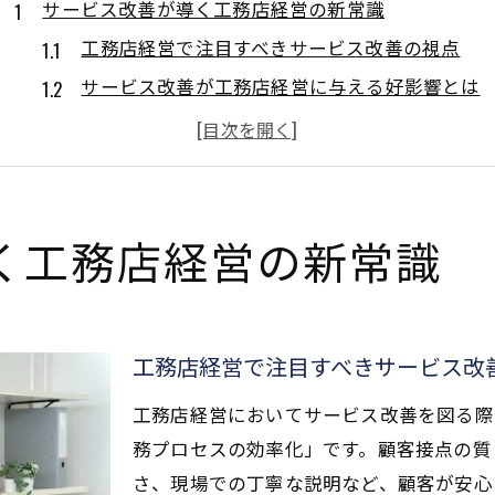
サービス改善が導く工務店経営の新常識
工務店経営で注目すべきサービス改善の視点
サービス改善が工務店経営に与える好影響とは
工務店経営の新常識となる改善策の考え方
現場視点から見た工務店経営とサービス改善
サービス改善が工務店集客悩みを解決する理由
集客の悩みを解消する工務店経営術
く工務店経営の新常識
工務店経営で集客悩みを乗り越える実践法
工務店集客方法を見直して経営を強化する
小さな工務店集客にも有効な経営戦略の工夫
工務店経営で注目すべきサービス改
工務店経営と集客悩み解決のための改善策
工務店経営においてサービス改善を図る際
工務店経営の集客イベント活用ポイント
務プロセスの効率化」です。顧客接点の質
工務店の業務効率化へ向けた実践法
さ、現場での丁寧な説明など、顧客が安心