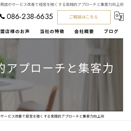
工務店のサービス改善で経営を強くする実践的アプローチと集客力向上術
086-238-6635
ご相談はこちら
加盟店様のお声
当社の特徴
会社概要
ブログ
工務店
コラム
的アプローチと集客力
集客支援
経営サポート
注文住宅
営業
のサービス改善で経営を強くする実践的アプローチと集客力向上術