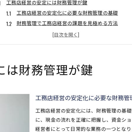
工務店経営の安定には財務管理が鍵
工務店経営の安定化に必要な財務管理の基礎
財務管理で工務店経営の課題を見極める方法
経営力強化へ工務店に求められる財務管理とは
工務店経営が直面する財務管理の実践ポイント
工務店経営で重視したい財務管理の役割と重要性
利益率向上を支える資金繰りの工夫
には財務管理が鍵
工務店経営で実践したい資金繰りの改善術
利益率アップに資する工務店の資金繰り管理法
資金ショート防止に役立つ工務店経営の工夫
工務店経営の安定化に必要な財務管
工務店経営の利益率維持を実現する資金繰り術
工務店経営の安定化には、財務管理の基礎
支払いと入金管理で工務店経営を安定化
に、現金の流れを正確に把握し、資金ショ
財務諸表作成が工務店経営を変える理由
経営者にとって日常的な業務の一つとなり