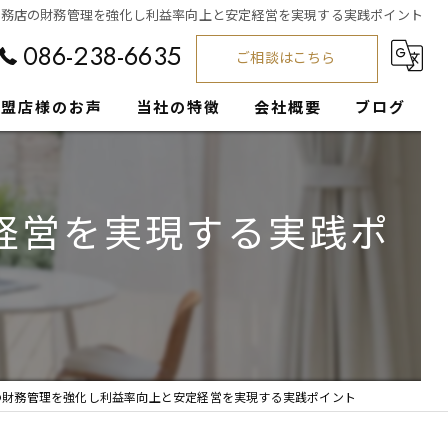
工務店の財務管理を強化し利益率向上と安定経営を実現する実践ポイント
086-238-6635
ご相談はこちら
加盟店様のお声
当社の特徴
会社概要
ブログ
工務店
コラム
経営を実現する実践ポ
集客支援
経営サポート
注文住宅
営業
の財務管理を強化し利益率向上と安定経営を実現する実践ポイント