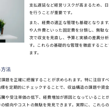
工務店経営に不可欠な財務諸表作成の基本
支払遅延など経営リスクが高まるため、日
財務諸表が工務店経営の戦略見直しに活用できる
を行うことが重要です。
工務店経営の現場で役立つ財務諸表作成のポイン
また、経費の適正な管理も基礎となります
建設業許可申請に必要な財務諸表の正確な作成法
や人件費といった固定費を分類し、無駄な
次で収支を見直し、予算と実績の差異分析
工務店経営の財務管理で注目すべき財務指標
す。これらの基礎的な管理を徹底すること
経費管理で工務店の利益率を最大化
ます。
工務店経営における経費管理の徹底ポイント
経費削減が工務店経営の利益率に与える影響
る方法
利益率向上のための工務店経営経費最適化法
営課題を正確に把握することが求められます。特に注目す
工務店経営で見直すべき経費管理項目とは
指標を定期的にチェックすることで、収益構造の課題や資
経費配分の工夫で工務店経営を効率化する方法
高騰や受注単価の低下、経費増加が原因となっていること
中長期戦略で安定経営を実現する方法
件の傾向やコストの無駄を発見できます。実際に、これら
工務店経営の安定化を支える中長期戦略の立て方