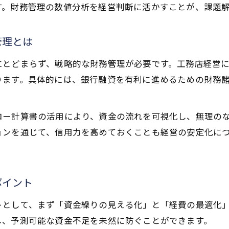
す。財務管理の数値分析を経営判断に活かすことが、課題
財務管理を活用した工務店経営の戦略的アプロー
利益率維持に重要な工務店経営の目標設定法
管理とは
工務店経営で中長期的視点が必要な理由
にとどまらず、戦略的な財務管理が必要です。工務店経営
将来を見据えた工務店経営の財務管理計画
ります。具体的には、銀行融資を有利に進めるための財務
財務管理を強化し黒字経営へ導くコツ
工務店経営で実践したい財務管理強化策
ロー計算書の活用により、資金の流れを可視化し、無理の
黒字経営を実現する工務店経営のポイント
ョンを通じて、信用力を高めておくことも経営の安定化に
財務管理の見直しで工務店経営を安定化
お問い合わせはこちら
お問い合わせはこちら
。
工務店経営の成功を左右する財務管理の工夫
利益率アップに直結する財務管理の実践例
ポイント
トとして、まず「資金繰りの見える化」と「経費の最適化
し、予測可能な資金不足を未然に防ぐことができます。