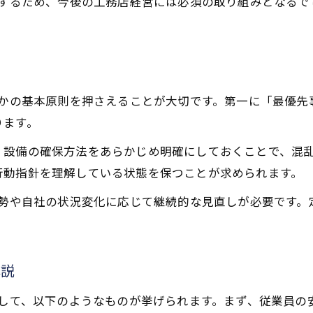
結するため、今後の工務店経営には必須の取り組みとなる
工務店経営を強化するBCP最新事例の紹介
BCP最新動向が工務店経営に与える影響
工務店向けBCP対策の最新導入ポイント
則
BCP対策が導く安心な工務店経営の未来
つかの基本原則を押さえることが大切です。第一に「最優
工務店経営の未来を支えるBCP対策の展望
ります。
BCP対策が築く工務店経営の安心な将来像
、設備の確保方法をあらかじめ明確にしておくことで、混
工務店経営とBCP対策の持続的な進化について
行動指針を理解している状態を保つことが求められます。
安心を確保する工務店経営とBCPの関係性
お問い合わせはこちら
お問い合わせはこちら
情勢や自社の状況変化に応じて継続的な見直しが必要です
工務店経営発展に繋がるBCP対策の今後
解説
として、以下のようなものが挙げられます。まず、従業員