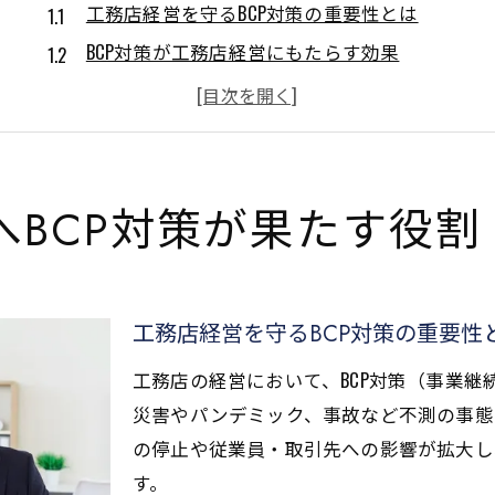
工務店経営を守るBCP対策の重要性とは
BCP対策が工務店経営にもたらす効果
工務店経営維持に役立つBCPの基本原則
工務店BCP対策の例と実践ポイントを解説
経営リスク低減に繋がるBCPの考え方
堅実経営を実現するためのBCP策定手順
へBCP対策が果たす役割
工務店経営で押さえるべきBCP策定手順
工務店におけるBCP策定の実践ポイント解説
BCPの策定手順と工務店経営改善の流れ
工務店経営を守るBCP対策の重要性
工務店経営を支えるBCP手順の体系的整理
工務店の経営において、BCP対策（事業
BCP策定で工務店経営が安定する理由
災害やパンデミック、事故など不測の事態
もしもの備えにBCPを導入する理由
の停止や従業員・取引先への影響が拡大し
工務店経営でBCP導入が不可欠な理由
す。