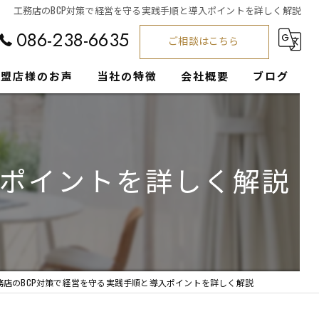
工務店のBCP対策で経営を守る実践手順と導入ポイントを詳しく解説
086-238-6635
ご相談はこちら
加盟店様のお声
当社の特徴
会社概要
ブログ
工務店
コラム
集客支援
入ポイントを詳しく解説
経営サポート
注文住宅
営業
務店のBCP対策で経営を守る実践手順と導入ポイントを詳しく解説