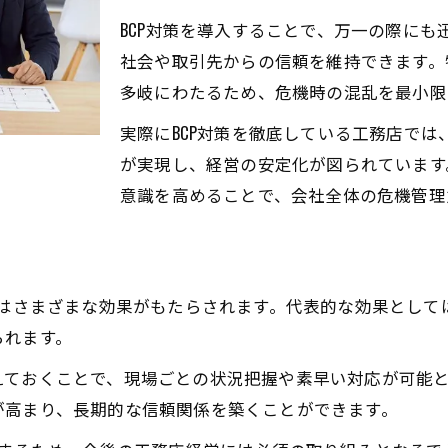
BCP導入が工務店経営に与える安心感
BCP対策を導入することで、万一の際に
工務店経営のリスク対策としてのBCP導入
社会や取引先からの信頼を維持できます。
工務店BCP導入で得られる経営上の利点
多岐にわたるため、危機時の混乱を最小限
不測の事態に強い工務店経営をつくるBCP
実際にBCP対策を徹底している工務店で
現場で生かすBCP対策と経営改善法
が実現し、経営の安定化が図られています
工務店経営に活きる現場BCP対策の実践例
意識を高めることで、会社全体の危機管理
現場で役立つ工務店BCP対策の工夫と効果
工務店現場でのBCP導入が経営改善に直結
工務店経営を守る現場対応BCPのポイント
にはさまざまな効果がもたらされます。代表的な効果とし
業務継続を実現する工務店BCP対策とは
られます。
工務店経営強化に役立つBCP最新動向
えておくことで、現場ごとの状況把握や素早い対応が可能
工務店経営に活かすBCP対策の最新動向
が高まり、長期的な信頼関係を築くことができます。
今注目の工務店向けBCP対策トレンド解説