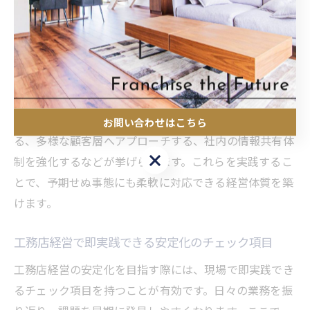
ノウハウは、受注減少リスクへの有効な対策となりま
す。具体的には、住宅業界コンサルティングとの連携
や、経営状況調査を定期的に実施することで、早期にリ
スクを察知し、適切なアクションを取ることが可能で
す。
リスク回避の工夫としては、複数の受注経路を確保す
お問い合わせはこちら
る、多様な顧客層へアプローチする、社内の情報共有体
お問い合わせはこちら
制を強化するなどが挙げられます。これらを実践するこ
とで、予期せぬ事態にも柔軟に対応できる経営体質を築
けます。
工務店経営で即実践できる安定化のチェック項目
工務店経営の安定化を目指す際には、現場で即実践でき
るチェック項目を持つことが有効です。日々の業務を振