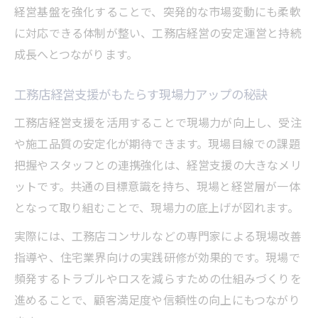
う
経営基盤を強化することで、突発的な市場変動にも柔軟
工務店経営支援のトレンドと導入メリット
に対応できる体制が整い、工務店経営の安定運営と持続
紹介
成長へとつながります。
工務店経営で注目される支援サービスの特
徴
工務店経営支援がもたらす現場力アップの秘訣
工務店経営に役立つ新しい支援策の選び方
工務店経営支援を活用することで現場力が向上し、受注
工務店経営支援で実現する時代対応の経営
や施工品質の安定化が期待できます。現場目線での課題
強化
把握やスタッフとの連携強化は、経営支援の大きなメリ
ットです。共通の目標意識を持ち、現場と経営層が一体
となって取り組むことで、現場力の底上げが図れます。
実際には、工務店コンサルなどの専門家による現場改善
指導や、住宅業界向けの実践研修が効果的です。現場で
頻発するトラブルやロスを減らすための仕組みづくりを
進めることで、顧客満足度や信頼性の向上にもつながり