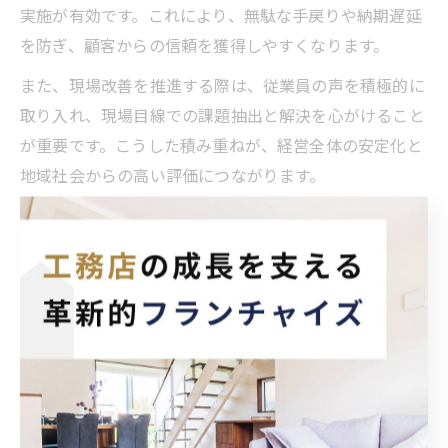
実施が有効です。これにより、無駄な手戻りや納期遅延
を防ぎ、顧客からの信頼を獲得しやすくなります。
また、現場改善を推進する際は、従業員の声を積極的に
取り入れ、現場目線での課題抽出と解決を心がけること
が重要です。こうした積み重ねが、経営全体の安定化と
地域社会からの高い評価につながります。
工務店経営支援を活かしたリスク回避の工夫
工務店経営では、外部環境の変化や突発的なトラブルへ
の備えが不可欠です。経営支援サービスを上手く活用す
ることで、リスク回避の幅が広がります。例えば、最新
の法制度や補助金情報の提供を受けることで、制度変更
による経営リスクを最小限に抑えることができます。
また、経営支援を通じて得られるマーケティングや集客