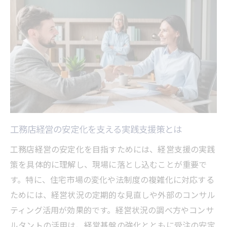
工務店経営の安定化に役立つ実践術
工務店経営の安定運営に直結する実務ノウ
ハウ
工務店経営で失敗しないための安定化戦略
工務店経営の現場改善で経営安定を目指す
方法
工務店経営支援を活かしたリスク回避の工
夫
工務店経営の安定化を支える実践支援策とは
工務店経営で即実践できる安定化のチェッ
工務店経営の安定化を目指すためには、経営支援の実践
ク項目
策を具体的に理解し、現場に落とし込むことが重要で
利益率向上を目指す工務店経営の秘訣
す。特に、住宅市場の変化や法制度の複雑化に対応する
工務店経営で利益率を高める実践的な工夫
ためには、経営状況の定期的な見直しや外部のコンサル
工務店経営の利益最大化につながる見直し
ティング活用が効果的です。経営状況の調べ方やコンサ
術
ルタントの活用は、経営基盤の強化とともに受注の安定