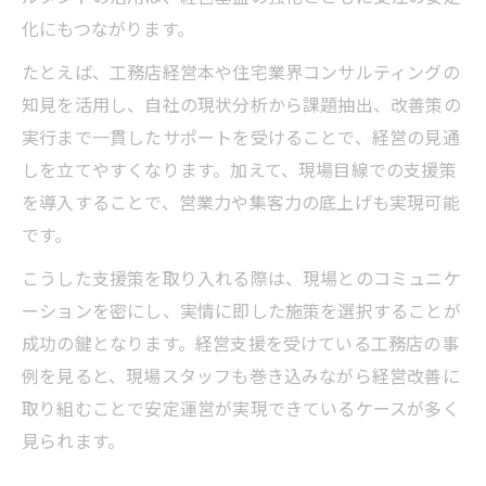
化にもつながります。
工務店経営支援とコンサル導入の効果的活
用法
たとえば、工務店経営本や住宅業界コンサルティングの
工務店経営の利益改善に役立つ現場の視点
知見を活用し、自社の現状分析から課題抽出、改善策の
工務店経営で粗利アップを実現するポイン
実行まで一貫したサポートを受けることで、経営の見通
ト
しを立てやすくなります。加えて、現場目線での支援策
を導入することで、営業力や集客力の底上げも実現可能
信頼される工務店経営者の判断基準
です。
工務店経営で信頼を得るための判断基準と
は
こうした支援策を取り入れる際は、現場とのコミュニケ
ーションを密にし、実情に即した施策を選択することが
工務店経営者が重視すべき信頼性アップの
成功の鍵となります。経営支援を受けている工務店の事
軸
例を見ると、現場スタッフも巻き込みながら経営改善に
工務店経営でリスクを見抜くチェックポイ
取り組むことで安定運営が実現できているケースが多く
ント
見られます。
工務店経営支援が導く選ばれる会社づくり
とは