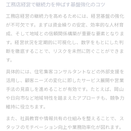
工務店経営で継続力を伸ばす基盤強化のコツ
工務店経営の信頼性を高める現場指標の使
工務店経営の継続力を高めるためには、経営基盤の強化
い方
が不可欠です。まずは資金繰りの安定、効率的な人材育
経営のプロが語る支援活用のポイント
成、そして地域との信頼関係構築が重要な要素となりま
工務店経営の現場で活きる支援ノウハウを
す。経営状況を定期的に可視化し、数字をもとにした判
解説
断を徹底することで、リスクを未然に防ぐことができま
工務店経営支援を成果につなげる活用ポイ
す。
ント
具体的には、住宅集客コンサルタントなどの外部支援を
工務店経営で差がつくプロの支援術を学ぶ
活用し、顧客ニーズの変化に即したサービス展開や営業
工務店経営におけるコンサル活用の成功事
手法の見直しを進めることが有効です。たとえば、岡山
例
や日向市など地域特性を踏まえたアプローチも、競争力
工務店経営支援と本から学ぶ実践的な技術
維持に役立ちます。
今注目の工務店支援策を徹底解説
また、社員教育や情報共有の仕組みを整えることで、ス
工務店経営の最新支援策で業績アップを狙
タッフのモチベーション向上や業務効率化が図れます。