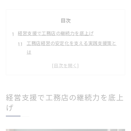
目次
経営支援で工務店の継続力を底上げ
工務店経営の安定化を支える実践支援策と
は
工務店経営で継続力を伸ばす基盤強化のコ
ツ
工務店経営支援がもたらす現場力アップの
秘訣
経営支援で工務店の継続力を底上
工務店経営の持続につながる支援活用の重
げ
要性
工務店経営における信頼構築の支援ポイン
ト