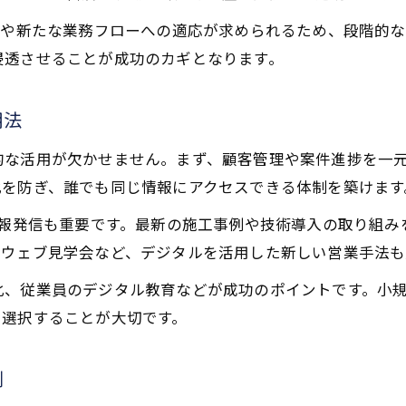
工務店経営で築く信頼と新技術の関係性
上や新たな業務フローへの適応が求められるため、段階的
新技術が工務店経営の差別化に貢献する要素
浸透させることが成功のカギとなります。
工務店経営におけるブランド価値強化の秘訣
進化する工務店経営の展望と将来性
用法
工務店経営の進化が描く今後の業界展望
的な活用が欠かせません。まず、顧客管理や案件進捗を一
新技術が切り拓く工務店経営の将来性分析
化を防ぎ、誰でも同じ情報にアクセスできる体制を築けます
工務店経営の未来を決める技術選定の要点
情報発信も重要です。最新の施工事例や技術導入の取り組
変わりゆく工務店経営と将来像の考察
お問い合わせはこちら
お問い合わせはこちら
やウェブ見学会など、デジタルを活用した新しい営業手法も
新技術が支える工務店経営の可能性拡大
化、従業員のデジタル教育などが成功のポイントです。小
に選択することが大切です。
例