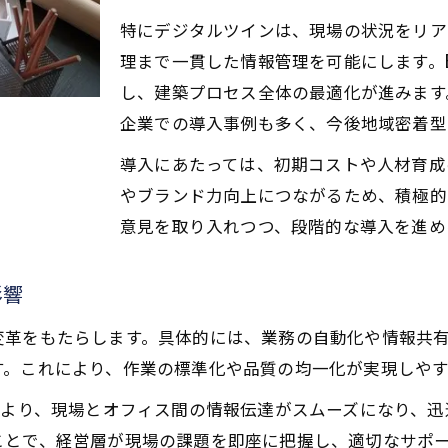
経営効率化を実現する工務店の技術戦略
特にデジタルツインは、現場の状況をリア
工務店経営力を高めるDX推進のポイント
理まで一貫した情報管理を可能にします。
経営課題ごとに選ぶ工務店の技術導入例
し、建築プロセス全体の最適化が進みます
企業での導入事例も多く、今後地域密着型
工務店経営改善に役立つBIM・ロボット解説
省人化や効率化が進む現場の実例紹介
導入にあたっては、初期コストや人材育成
工務店経営で実現する省人化の最新現場例
やブランド力向上につながるため、積極的
意見を取り入れつつ、段階的な導入を進め
効率化を加速させる工務店経営の現場改革
現場の変革を生む工務店経営×新技術事例
影響
工務店経営が支える省力化の実践ノウハウ
新技術導入で変わる工務店経営と現場運用
変革をもたらします。具体的には、業務の自動化や情報共
す。これにより、作業の標準化や品質の均一化が実現しやす
新技術導入がブランド力向上に貢献する理由
工務店経営とブランド力を高める技術導入
により、現場とオフィス間の情報伝達がスムーズになり、
ブランド向上に直結する工務店経営の新技術
ことで、経営層が現場の課題を即座に把握し、適切なサポ