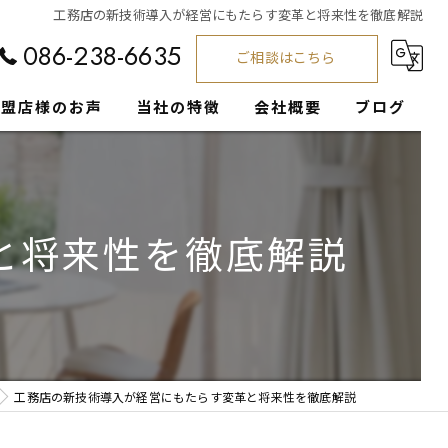
工務店の新技術導入が経営にもたらす変革と将来性を徹底解説
086-238-6635
ご相談はこちら
加盟店様のお声
当社の特徴
会社概要
ブログ
工務店
コラム
集客支援
と将来性を徹底解説
経営サポート
注文住宅
営業
工務店の新技術導入が経営にもたらす変革と将来性を徹底解説