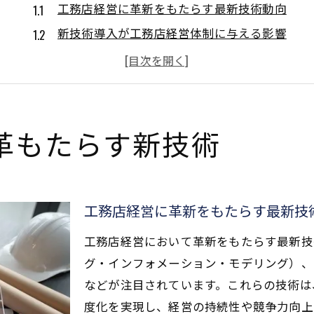
工務店経営に革新をもたらす最新技術動向
新技術導入が工務店経営体制に与える影響
工務店経営強化につながるデジタル活用法
経営課題を解決する工務店の新技術事例
工務店経営の未来を変える技術の選び方
デジタル技術が切り開く工務店の未来
革もたらす新技術
工務店経営とデジタル技術の融合による進化
デジタル技術が工務店経営にもたらす恩恵
工務店経営を支えるBIMやロボットの可能性
工務店経営に革新をもたらす最新技
経営戦略に生きるデジタルツイン活用事例
工務店経営において革新をもたらす最新技
工務店経営力強化へDXが果たす役割とは
グ・インフォメーション・モデリング）、
経営視点で見る工務店の新技術活用法
などが注目されています。これらの技術は
工務店経営者が注目すべき新技術の活用法
度化を実現し、経営の持続性や競争力向上