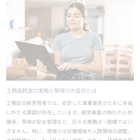
工事監理者・管理者の役割と経営視点
工事監理ガイドラインから学ぶ課題解決法
監理と管理の違いを知り経営視点を養う
監理と管理の意味を工務店経営で理解する
工事監理と工程管理の役割を整理しよう
設計監理と設計管理の違いを実務で活かす
工事管理と施工管理の違いと経営戦略
工事監理者資格取得が工務店経営に与える
影響
工務店経営の実態と現場での苦労とは
建設業でキャリア形成に役立つ資格選定術
工務店の経営現場では、安定した事業運営のために多岐
工務店経営に役立つ建設業の資格とは
にわたる課題が存在しています。経営基盤の強化や人材
建築の3大資格を比較してみよう
確保、現場の安全管理など、日々の業務は一筋縄ではい
工事監理者資格取得のメリットと注意点
きません。特に、現場では労働環境や人間関係の調整、
経営に直結する資格の選び方と基準