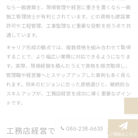
なら一級建築士、現場管理や経営に重きを置くなら一級
施工管理技士が有利とされています。どの資格も建設業
許可や工程管理、工事監理など重要な役割を担う点で共
通しています。
キャリア形成の観点では、複数資格を組み合わせて取得
することで、より幅広い業務に対応できるようになりま
す。実際、現場経験を積んだうえで資格を順次取得し、
管理職や経営層へとステップアップした事例も多く見ら
れます。将来のビジョンに合った資格選びと、継続的な
スキルアップが、工務店経営を成功に導く重要なポイン
トです。
086-238-6635
工務店経営で求められる知識と成
ご相談はこちら