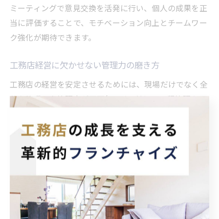
ミーティングで意見交換を活発に行い、個人の成果を正
当に評価することで、モチベーション向上とチームワー
ク強化が期待できます。
工務店経営に欠かせない管理力の磨き方
工務店の経営を安定させるためには、現場だけでなく全
体を俯瞰した管理力が不可欠です。特に、工程管理や原
価管理、品質管理など、複数の管理項目をバランスよく
把握し、効率的に運用するスキルが求められます。
管理力を磨くには、まず工事管理と施工管理の違いを理
解し、各プロセスの役割を明確にすることが重要です。
例えば、工事監理者は設計図通りに工事が進行している
かを確認し、施工管理者は現場の安全や品質を直接監督
します。これらの役割を区別し、適切な人材配置や業務