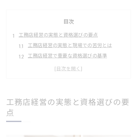
目次
工務店経営の実態と資格選びの要点
工務店経営の実態と現場での苦労とは
工務店経営で重要な資格選びの基準
施工管理はやめとけと言われる背景を解説
建設業でしんどい業務ランキングを知ろう
最強の資格と工務店経営の関係を探る
現場で直面する工務店経営の課題に迫る
工務店経営の実態と資格選びの要
工務店経営で直面する主な課題と対策
点
現場での人間関係や労働環境の実情
工務店経営に欠かせない管理力の磨き方