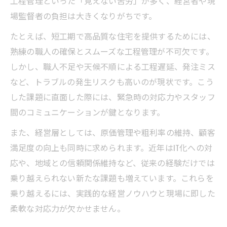
工程管理といった「見えない苦労」が多く、経営者や現
最強の資格は何かキャリア視点で検証
場監督者の負担は大きくなりがちです。
工務店経営で求められる知識と成長戦略
たとえば、短工期で高品質な住宅を提供するためには、
工務店経営で必須となる管理知識の習得法
熟練の職人の確保とスムーズな工程管理が不可欠です。
工務店経営における工程管理の基本を解説
しかし、職人不足や天候不順による工程遅延、発注ミス
など、トラブルの発生リスクも高いのが現状です。こう
資格取得が工務店経営の成長に与える影響
した課題に直面した際には、緊急時の対応力やスタッフ
現場力と経営力を両立させる人材育成術
間のコミュニケーションが鍵となります。
監理と管理の違いを経営強化に活かす方法
また、経営層としては、原価管理や粗利率の維持、顧客
未来を見据えた工務店経営のキャリアアップ法
満足度の向上も同時に求められます。近年はIT化への対
工務店経営で目指すべき将来像を描く
応や、地域との信頼関係維持など、従来の経験だけでは
資格選びで広がる工務店経営の可能性
乗り越えられない新たな課題も増えています。これらを
経営と現場を繋ぐキャリアアップの道筋
乗り越えるには、実践的な経営ノウハウと現場に即した
工事監理ガイドライン活用で未来を切り拓
柔軟な対応力が欠かせません。
く