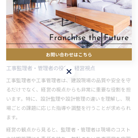
分担を進めることで、全体の効率化につながります。
また、資格取得や外部セミナーへの参加を通じて、最新
の管理ノウハウや法律改正への対応力を身につけること
も大切です。実際に、管理職向けの研修や資格講座を受
講したことで、現場全体の生産性や安全意識が向上した
という声も多く聞かれます。
お問い合わせはこちら
工事監理者・管理者の役割と経営視点
お問い合わせはこちら
工事監理者や工事管理者は、建設現場の品質や安全を守
るだけでなく、経営の視点からも非常に重要な役割を担
います。特に、設計監理や設計管理の違いを理解し、現
場ごとの課題に応じた指導や調整を行うことが求められ
ます。
経営の観点から見ると、監理者・管理者は現場のコスト